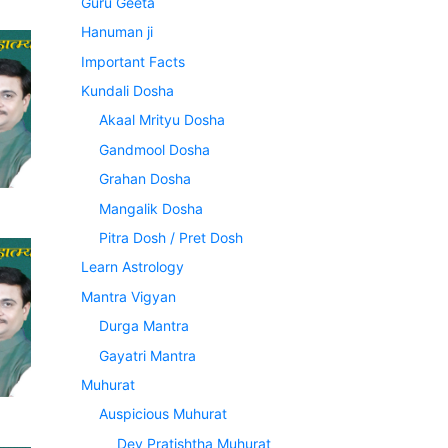
Guru Geeta
Hanuman ji
Important Facts
Kundali Dosha
Akaal Mrityu Dosha
Gandmool Dosha
Grahan Dosha
Mangalik Dosha
Pitra Dosh / Pret Dosh
Learn Astrology
Mantra Vigyan
Durga Mantra
Gayatri Mantra
Muhurat
Auspicious Muhurat
Dev Pratishtha Muhurat