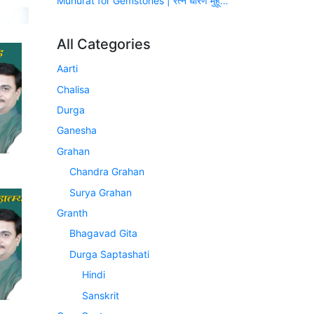
Muhurat for Gemstones | रत्न धारण मुहूर्त (सन् 2026-2027)
All Categories
Aarti
Chalisa
Durga
Ganesha
Grahan
Chandra Grahan
Surya Grahan
Granth
Bhagavad Gita
Durga Saptashati
Hindi
Sanskrit