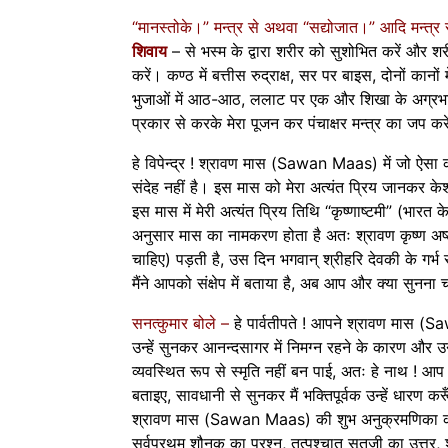
“मानस्तोके।” मन्त्र से अथवा “सद्योजात।” आदि मन्त्र स
शिवाय
– से भस्म के द्वारा शरीर को सुशोभित करें और शर
करें। कण्ठ में बत्तीस रुद्राक्ष, सर पर बाइस, दोनों कानों मे
भुजाओं में आठ-आठ, ललाट पर एक और शिखा के अग्रभाग म
प्रकार से करके मेरा पूजन कर पंचाक्षर मन्त्र का जप कर
हे विपेन्द्र ! श्रावण मास (Sawan Maas) में जो ऐसा कर
संदेह नहीं है। इस मास को मेरा अत्यंत प्रिय जानकर क
इस मास में मेरी अत्यंत प्रिय तिथि “कृष्णाष्टमी” (भारत के 
अनुसार मास का नामकरण होता है अतः श्रावण कृष्ण अष
चाहिए) पड़ती है, उस दिन भगवान् श्रीहरि देवकी के गर्भ स
मैंने आपको संक्षेप में बताया है, अब आप और क्या सुनना चा
सनत्कुमार बोले –
हे पार्वतीपते ! आपने श्रावण मास (
उन्हें सुनकर आनन्दसागर में निमग्न रहने के कारण और उ
व्यवस्थित रूप से स्मृति नहीं बन पाई, अतः हे नाथ ! आ
बताइए, सावधानी से सुनकर मैं भक्तिपूर्वक उन्हें धारण कर
श्रावण मास (Sawan Maas) की शुभ अनुक्रमणिका 
सर्वप्रथम शौनक का प्रश्न, तत्पश्चात सूतजी का उत्तर, 