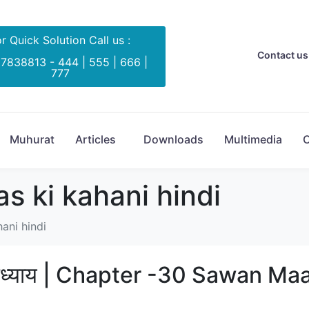
r Quick Solution Call us :
Contact us 
 7838813 - 444 | 555 | 666 |
777
Muhurat
Articles
Downloads
Multimedia
C
s ki kahani hindi
ani hindi
वाँ अध्याय | Chapter -30 Sawan Ma