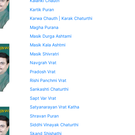
Kalanki Chauth
Kartik Puran
Karwa Chauth | Karak Chaturthi
Magha Purana
Masik Durga Ashtami
Masik Kala Ashtmi
Masik Shivratri
Navgrah Vrat
Pradosh Vrat
Rishi Panchmi Vrat
Sankashti Chaturthi
Sapt Var Vrat
Satyanarayan Vrat Katha
Shravan Puran
Siddhi Vinayak Chaturthi
Skand Shishathi