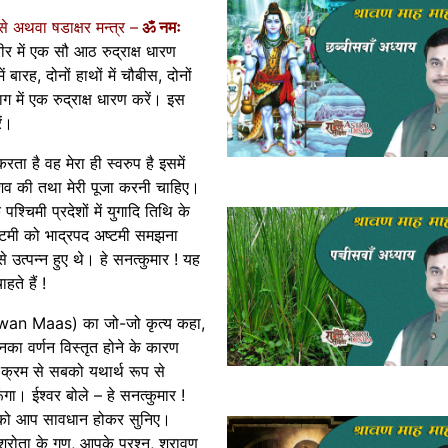
े अथवा षडाक्षर मन्त्र –
ॐ नमः
ीर में एक सौ आठ रुद्राक्ष धारण
ं बारह, दोनों हाथों में चौबीस, दोनों
ें एक रुद्राक्ष धारण करें। इस
ें।
ता है वह मेरा ही स्वरुप है इसमें
ेशव की तथा मेरी पूजा करनी चाहिए।
पश्चिमी प्रदेशों में युगादि तिथि के
्टमी को भाद्रपद अष्टमी समझना
े उत्पन्न हुए थे। हे सनत्कुमार ! यह
हते हैं !
Sawan Maas) का जो-जो कृत्य कहा,
नका वर्णन विस्तृत होने के कारण
प क्रम से सबको यथार्थ रूप से
ूँगा। ईश्वर बोले – हे सनत्कुमार !
को आप सावधान होकर सुनिए।
श्रोता के गुण, आपके प्रश्न, श्रावण