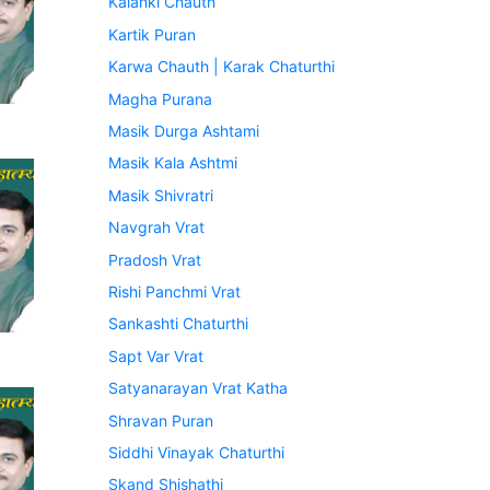
Kalanki Chauth
Kartik Puran
Karwa Chauth | Karak Chaturthi
Magha Purana
Masik Durga Ashtami
Masik Kala Ashtmi
Masik Shivratri
Navgrah Vrat
Pradosh Vrat
Rishi Panchmi Vrat
Sankashti Chaturthi
Sapt Var Vrat
Satyanarayan Vrat Katha
Shravan Puran
Siddhi Vinayak Chaturthi
Skand Shishathi