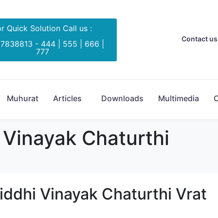
r Quick Solution Call us :
Contact us 
 7838813 - 444 | 555 | 666 |
777
Muhurat
Articles
Downloads
Multimedia
C
 Vinayak Chaturthi
 | Siddhi Vinayak Chaturthi Vrat