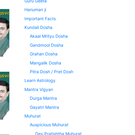
Guru Geeta
Hanuman ji
Important Facts
Kundali Dosha
Akaal Mrityu Dosha
Gandmool Dosha
Grahan Dosha
Mangalik Dosha
Pitra Dosh / Pret Dosh
Learn Astrology
Mantra Vigyan
Durga Mantra
Gayatri Mantra
Muhurat
Auspicious Muhurat
Dev Pratishtha Muhurat