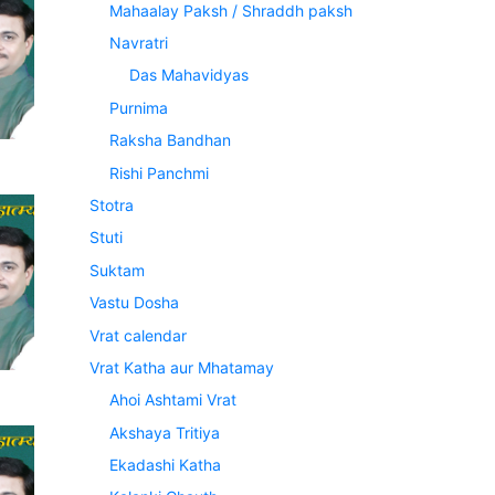
Mahaalay Paksh / Shraddh paksh
Navratri
Das Mahavidyas
Purnima
Raksha Bandhan
Rishi Panchmi
Stotra
Stuti
Suktam
Vastu Dosha
Vrat calendar
Vrat Katha aur Mhatamay
Ahoi Ashtami Vrat
Akshaya Tritiya
Ekadashi Katha