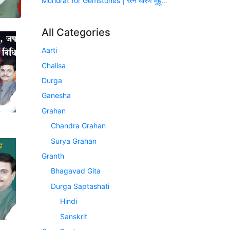
Muhurat for Gemstones | रत्न धारण मुहूर्त (सन् 2026-2027)
All Categories
Aarti
Chalisa
Durga
Ganesha
Grahan
Chandra Grahan
Surya Grahan
Granth
Bhagavad Gita
Durga Saptashati
Hindi
Sanskrit