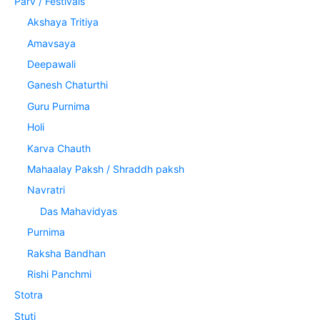
Parv / Festivals
Akshaya Tritiya
Amavsaya
Deepawali
Ganesh Chaturthi
Guru Purnima
Holi
Karva Chauth
Mahaalay Paksh / Shraddh paksh
Navratri
Das Mahavidyas
Purnima
Raksha Bandhan
Rishi Panchmi
Stotra
Stuti