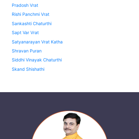
Pradosh Vrat
Rishi Panchmi Vrat
Sankashti Chaturthi
Sapt Var Vrat
Satyanarayan Vrat Katha
Shravan Puran
Siddhi Vinayak Chaturthi
Skand Shishathi