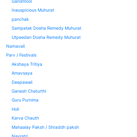
Gandmool
Inauspicious Muhurat
panchak
Sampatak Dosha Remedy Muhurat
Utpeedan Dosha Remedy Muhurat
Namavali
Parv / Festivals
Akshaya Tritiya
Amavsaya
Deepawali
Ganesh Chaturthi
Guru Purnima
Holi
Karva Chauth
Mahaalay Paksh / Shraddh paksh
Navratri