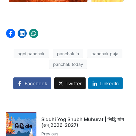
agni panchak
panchak in
panchak puja
panchak today
Facebook
Twitter
LinkedIn
Siddhi Yog Shubh Muhurat | सिद्धि योग
(सन् 2026-2027)
Previous