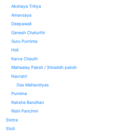
Akshaya Tritiya
Amavsaya
Deepawali
Ganesh Chaturthi
Guru Purnima
Holi
Karva Chauth
Mahaalay Paksh / Shraddh paksh
Navratri
Das Mahavidyas
Purnima
Raksha Bandhan
Rishi Panchmi
Stotra
Stuti