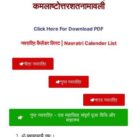
कमलाष्टोत्तरशतनामावली
Click Here For Download PDF
नवरात्रि कैेलेंडर लिस्ट | Navratri Calender List
चैत्र नवरात्रि
गुप्त नवरात्रि
शरद नवरात्रि
गुप्त नवरात्रि - दस महाविद्या संपूर्ण पूजा विधि और
माहात्म्य
ॐ महामायायै नमः।