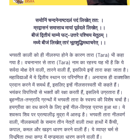
सयोनिं चन्दनेनाष्टदलं पदं लिखेत् तत: ।
म्रद्वासनं समासाध मायां पूर्वदले लिखेत् ।।
बीजं द्वितीयं याम्ये फट्-उत्तरे पश्चिय मेतुठम् ।
मध्ये बीजं लिखेत् तारं भूतशुद्धिमथाचरेत् ।।
भगवती काली को ही नीलरुपा होने के कारण तारा (Tara) भी कहा
गया है। वचनान्तर से तारा (Tara) नाम का रहस्य यह भी है कि ये
सर्वदा मोक्ष देने वाली, तारने वाली हैं, इसलिये इन्हें तारा कहा जाता है।
महाविद्याओं में ये द्वितीय स्थान पर परिगणित हैं। अनायास ही वाक्शक्ति
प्रदान करने में समर्थ हैं, इसलिए इन्हें नीलसरस्वती भी कहते हैं।
भयंकर विपत्तियों से भक्तों की रक्षा करती हैं, इसलिये उग्रतारा हैं।
बृहन्नील-तन्त्रादि ग्रन्थों में भगवती तारा के स्वरुप की विशेष चर्चा है।
हयग्रीवा का वध करने के लिए इन्हें नील-विग्रह प्राप्त हुआ था। ये
शवरूप शिव पर प्रत्यालीढ़ मुद्रा में आरुढ़ है। भगवती तारा नीलवर्ण
वाली, नीलकमलों के समान तीन नेत्रों वाली तथा हाथों में कैंची,
कपाल, कमल और खड्ग धारण करने वाली हैं। ये व्याघ्र चर्म से
विभूषिता तथा कण्ठ में मुण्डमाला धारण करने वाली हैं।