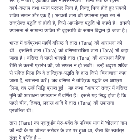
रूप हैं – तारा, एकजटा और नीलसरस्वती। तीनों रुपों के रहस्य,
कार्य-कलाप तथा ध्यान परस्पर भिन्न हैं, किन्तु भिन्न होते हुए सबकी
शक्ति समान और एक है। भगवती तारा की उपासना मुख्य रुप से
तन्त्रोक्त पद्धति से होती है, जिसे आगमोक्त पद्धति भी कहते हैं। इनकी
उपासना से सामान्य व्यक्ति भी बृहस्पति के समान विद्वान हो जाता है।
भारत में सर्वप्रथम महर्षि वसिष्ठ ने तारा (Tara) की आराधना की
थी। इसलिये तारा (Tara) को वसिष्ठाराधिता तारा (Tara) भी कहा
जाता है। वसिष्ठ ने पहले भगवती तारा (Tara) की आराधना वैदिक
रीति से करनी प्रारंभ की, जो सफल न हो सकी। उन्हें अदृश्य शक्ति
से संकेत मिला कि वे तान्त्रिक-पद्धति के द्वारा जिसे ‘चिनाचारा’ कहा
जाता है, उपासना करें। जब वसिष्ठ ने तांत्रिक पद्धति का आश्रय
लिया, तब उन्हें सिद्धि प्राप्त हुई। यह कथा “आचार” तन्त्र में वसिष्ठ
मुनि की आराधना उपाख्यान में वर्णित हैं। इससे यह सिद्ध होता है कि
पहले चीन, तिब्बत, लद्दाख आदि में तारा (Tara) की उपासना
प्रचलित थी।
तारा (Tara) का प्रादुर्भाव मेरु-पर्वत के पश्चिम भाग में ‘चोलना’ नाम
की नदी के या चोलत सरोवर के तट पर हुआ था, जैसा कि स्वतंत्र
तंत्र में वर्णित है –