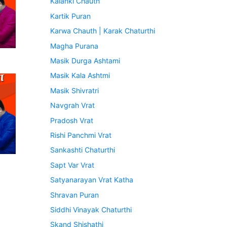
Kalanki Chauth
Kartik Puran
Karwa Chauth | Karak Chaturthi
Magha Purana
Masik Durga Ashtami
Masik Kala Ashtmi
Masik Shivratri
Navgrah Vrat
Pradosh Vrat
Rishi Panchmi Vrat
Sankashti Chaturthi
Sapt Var Vrat
Satyanarayan Vrat Katha
Shravan Puran
Siddhi Vinayak Chaturthi
Skand Shishathi