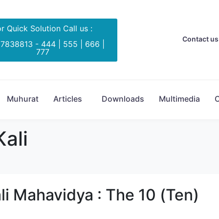
r Quick Solution Call us :
Contact us 
 7838813 - 444 | 555 | 666 |
777
Muhurat
Articles
Downloads
Multimedia
C
ali
 Kali Mahavidya : The 10 (Ten)