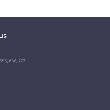
us
555, 666, 777