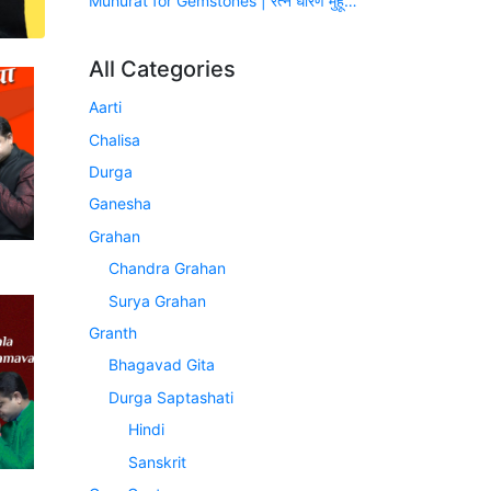
Muhurat for Gemstones | रत्न धारण मुहूर्त (सन् 2026-2027)
All Categories
Aarti
Chalisa
Durga
Ganesha
Grahan
Chandra Grahan
Surya Grahan
Granth
Bhagavad Gita
Durga Saptashati
Hindi
Sanskrit