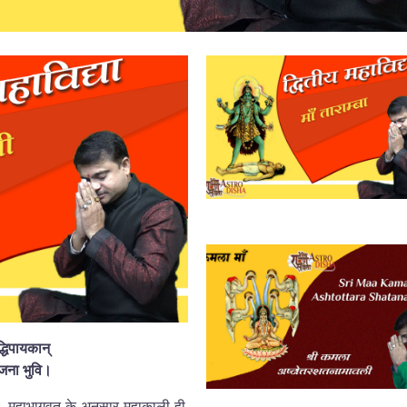
द्धिपायकान्
ति जना भुवि।
। महाभागवत के अनुसार महाकाली ही