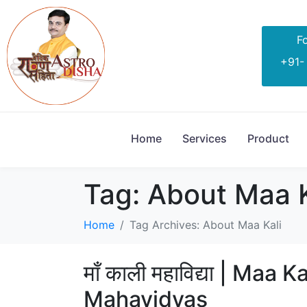
Fo
+91-
Home
Services
Product
Tag:
About Maa K
Home
Tag Archives: About Maa Kali
माँ काली महाविद्या | Maa
Mahavidyas