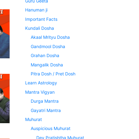
Guru Geeta
Hanuman ji
Important Facts
Kundali Dosha
Akaal Mrityu Dosha
Gandmool Dosha
Grahan Dosha
Mangalik Dosha
Pitra Dosh / Pret Dosh
Learn Astrology
Mantra Vigyan
Durga Mantra
Gayatri Mantra
Muhurat
Auspicious Muhurat
Dev Pratishtha Muhurat