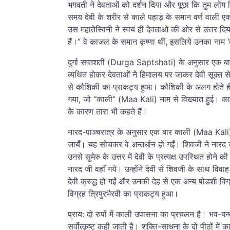
भगवती ने देवताओं को दर्शन दिया और पूछा कि तुम लोग
समय देवी के शरीर से काले पहाड़ के समान वर्ण वाली ए
उस महातेस्विनी ने स्वयं ही देवताओं की ओर से उत्तर दि
हैं।” वे काजल के समान कृष्णा थीं, इसलिये उनका नाम
दुर्गा सप्तशती (Durga Saptshati) के अनुसार एक बार 
व्यथित होकर देवताओं ने हिमालय पर जाकर देवी सूक्त से 
से कौशिकी का प्राकट्य हुआ। कौशिकी के अलग होते ही अम
गया, जो “काली” (Maa Kali) नाम से विख्यात हुई। क
के कारण तारा भी कहते हैं।
नारद-पाञ्चरात्र के अनुसार एक बार काली (Maa Kali) क
जायँ। यह सोचकर वे अन्तर्धान हो गईं। शिवजी ने नारद
उनसे सुमेरु के उत्तर में देवी के प्रत्यक्ष उपस्थित होने
नारद जी वहाँ गये। उन्होंने देवी से शिवजी के साथ विवा
देवी क्रुद्ध हो गईं और उनकी देह से एक अन्य षोडशी 
विग्रह त्रिपुरभैरवी का प्राकट्य हुआ।
प्राय: दो रुपों में काली उपासना का प्रचलन है। भव-ब
सर्वोत्कृष्ट कही जाती है। शक्ति-साधना के दो पीठों मे