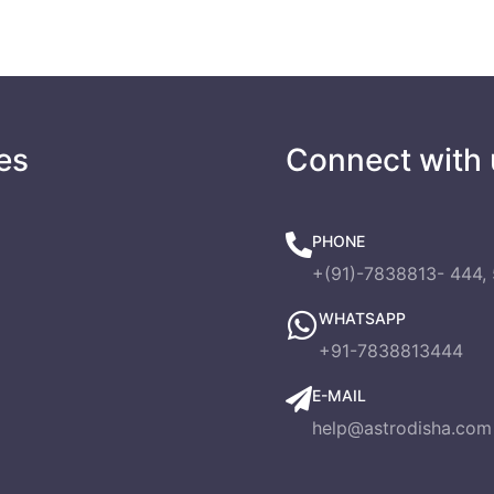
es
Connect with 
PHONE
+(91)-7838813- 444, 
WHATSAPP
+91-7838813444
E-MAIL
help@astrodisha.com