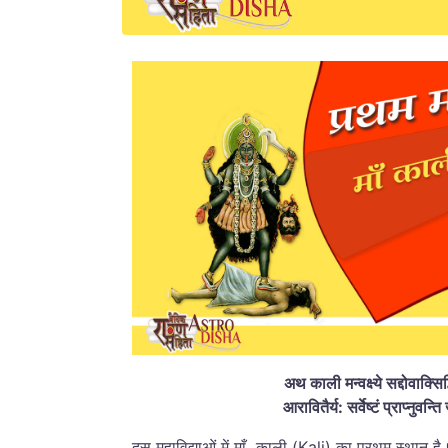
अथ काली मन्वक्ष्ये सद्दोवाक्सि
आरावितैर्य: सर्वेष्टं प्राप्नुवन्
दस महाविद्याओं में
माँ
काली (Kali) का प्रथम स्थान है