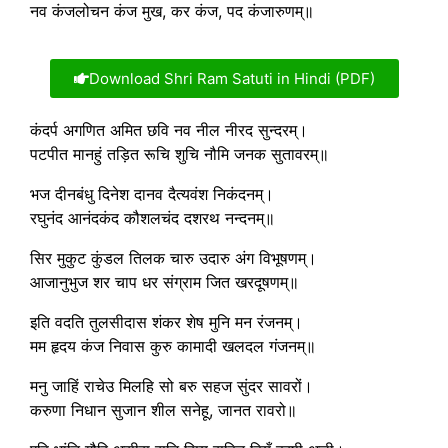
नव कंजलोचन कंज मुख, कर कंज, पद कंजारुणम्॥
Download Shri Ram Satuti in Hindi (PDF)
कंदर्प अगणित अमित छवि नव नील नीरद सुन्दरम्।
पटपीत मानहुं तड़ित रूचि शुचि नौमि जनक सुतावरम्॥
भज दीनबंधु दिनेश दानव दैत्यवंश निकंदनम्।
रघुनंद आनंदकंद कौशलचंद दशरथ नन्दनम्॥
सिर मुकुट कुंडल तिलक चारु उदारु अंग विभूषणम्।
आजानुभुज शर चाप धर संग्राम जित खरदूषणम्॥
इति वदति तुलसीदास शंकर शेष मुनि मन रंजनम्।
मम हृदय कंज निवास कुरु कामादी खलदल गंजनम्॥
मनु जाहिं राचेउ मिलहि सो बरु सहज सुंदर सावरों।
करुणा निधान सुजान शील सनेहू, जानत रावरो॥