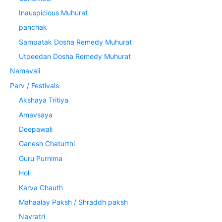
Inauspicious Muhurat
panchak
Sampatak Dosha Remedy Muhurat
Utpeedan Dosha Remedy Muhurat
Namavali
Parv / Festivals
Akshaya Tritiya
Amavsaya
Deepawali
Ganesh Chaturthi
Guru Purnima
Holi
Karva Chauth
Mahaalay Paksh / Shraddh paksh
Navratri