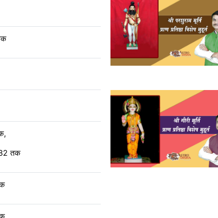
 तक
तक,
:32 तक
तक
तक