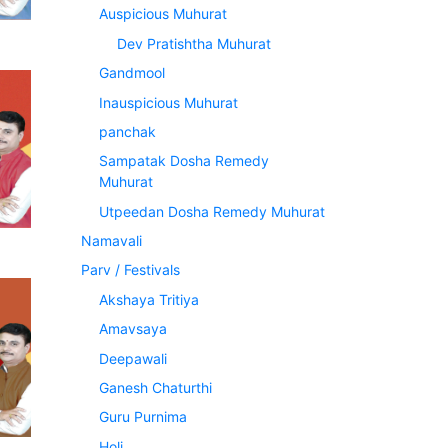
Auspicious Muhurat
Dev Pratishtha Muhurat
Gandmool
Inauspicious Muhurat
panchak
Sampatak Dosha Remedy
Muhurat
Utpeedan Dosha Remedy Muhurat
Namavali
Parv / Festivals
Akshaya Tritiya
Amavsaya
Deepawali
Ganesh Chaturthi
Guru Purnima
Holi