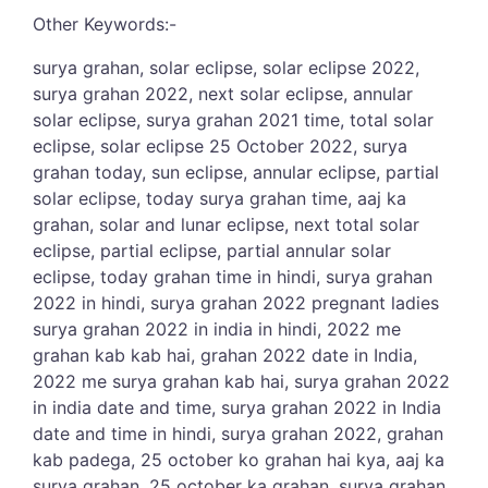
Video
Up/Down
Other Keywords:-
Player
Arrow
surya grahan, solar eclipse, solar eclipse 2022,
keys
surya grahan 2022, next solar eclipse, annular
to
solar eclipse, surya grahan 2021 time, total solar
increase
eclipse, solar eclipse 25 October 2022, surya
or
grahan today, sun eclipse, annular eclipse, partial
decrease
solar eclipse, today surya grahan time, aaj ka
volume.
grahan, solar and lunar eclipse, next total solar
eclipse, partial eclipse, partial annular solar
eclipse, today grahan time in hindi, surya grahan
2022 in hindi, surya grahan 2022 pregnant ladies
surya grahan 2022 in india in hindi, 2022 me
grahan kab kab hai, grahan 2022 date in India,
2022 me surya grahan kab hai, surya grahan 2022
in india date and time, surya grahan 2022 in India
date and time in hindi, surya grahan 2022, grahan
kab padega, 25 october ko grahan hai kya, aaj ka
surya grahan, 25 october ka grahan, surya grahan