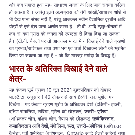
और कब समाप्त हुआ यह- साधारण जनता के लिए जान सकना कठिन
हो सकता है । अपितु इतने अल्पग्रास को नंगी आंखों/साधारण शीशे से
भी देख पाना संभव नहीं है, परंतु आजकल नवीन वैज्ञानिक दूरबीन आदि
यंत्रों से इसे देख पाना अत्यंत सरल है। टी.वी. आदि न्यूज़-चैनलों में
कम-से-कम ग्रास को जनता को स्पष्टता से दिखा दिया जा सकता
है। (टी.वी. चैनलों पर तो आजकल भारत में न दिखाई देने वाले ग्रहणो
का प्रभाव/राशिफल तथा वृथा भय एवं चर्चा दिखाकर लोगों को भ्रमित
किया जा सकता जा रहा है – जो कि शास्त्र मर्यादा के विरुद्ध है)
भारत के अतिरिक्त दिखाई देने वाले
क्षेत्र-
यह कंकण सूर्य ग्रहण 10 जून 2021 बृहस्पतिवार को दोपहर
भा.स्टै.टा. अनुसार 1:42 दोपहर से सायं 6:41 तक भूगोल पर
दिखेगा। यह
कंकण
ग्रहण यूरोप के अधिकतर देशों (दक्षिणी- इटली,
दक्षिण रोमानिया, सर्बिया, ग्रीस को छोड़कर)
उत्तरी- एशिया
(अधिकतर चीन, दक्षिण चीन, नेपाल को छोड़कर)
उज़्बेकिस्तान,
कज़ाकिस्तान आदि देशों, मंगोलिया, रूस, उत्तरी-अमेरिका
(
अधिकतर
कैनेडा
, पूर्वी अमेरिका (वांशिगटन, Ontario आदि क्षेत्रों सहित) तथा