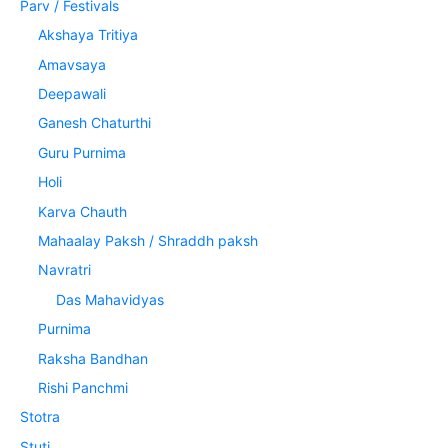
Parv / Festivals
Akshaya Tritiya
Amavsaya
Deepawali
Ganesh Chaturthi
Guru Purnima
Holi
Karva Chauth
Mahaalay Paksh / Shraddh paksh
Navratri
Das Mahavidyas
Purnima
Raksha Bandhan
Rishi Panchmi
Stotra
Stuti