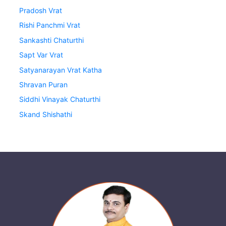
Pradosh Vrat
Rishi Panchmi Vrat
Sankashti Chaturthi
Sapt Var Vrat
Satyanarayan Vrat Katha
Shravan Puran
Siddhi Vinayak Chaturthi
Skand Shishathi