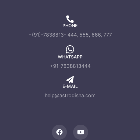
PHONE
+(91)-7838813- 444, 555, 666, 777
WHATSAPP
+91-7838813444
E-MAIL
help@astrodisha.com