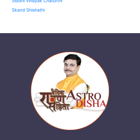
Siddhi Vinayak Chaturthi
Skand Shishathi