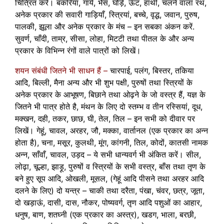
चित्रित करें। बकरियां, गायें, भैंस, घोड़े, ऊँट, हाथी, चलने वाला रथ,
अनेक प्रकार की सवारी गाड़ियाँ, स्त्रियां, बच्चे, वृद्ध, जवान, पुरुष,
पालकी, झूला और अनेक प्रकार के मंच – इन सबका अंकन करें.
सुवर्ण, चाँदी, ताम्र, सीसा, लोहा, मिटटी तथा पीतल के और अन्य
प्रकार के विभिन्न रंगों वाले पात्रों को लिखें।
शयन संबंधी जितने भी साधन हैं –
चारपाई, पलंग, बिस्तर, तकिया
आदि, बिल्ली, मैना अन्य और भी शुभ पक्षी, पुरुषों तथा स्त्रियों के
अनेक प्रकार के आभूषण, बिछाने तथा ओढ़ने के जो वस्त्र हैं, यज्ञ के
जितने भी पात्र होते है, मंथन के लिए दो स्तम्भ व तीन रस्सियां, दूध,
मक्खन, दही, तकर, छाछ, घी, तेल, तिल – इन सभी को दीवार पर
लिखें। गेहूं, चावल, अरहर, जौ, मक्का, वार्तानल (एक प्रकार का अन्न
होता है), चना, मसूर, कुलथी, मूंग, कांगनी, तिल, कोदों, कातसी नामक
अन्न, साँवाँ, चावल, उड़द – ये सभी धान्यवर्ग भी अंकित करें। सील,
लोढ़ा, चूल्हा, झाड़ू, पुरुषों व स्त्रियों के सभी वस्त्र, बाँस तथा तृण के
बने हुए सूप आदि, ओखली, मूसल, (गेहूं आदि पीसने तथा अरहर आदि
दलने के लिए) दो यन्त्र – चाकी तथा दरैता, पंखा, चंवर, छत्र, जूता,
दो खड़ाऊं, दासी, दास, नौकर, पोष्यवर्ग, तृण आदि पशुओं का आहार,
धनुष, बाण, शतघ्नी (एक प्रकार का अस्त्र), खडग, भाला, बरछी,