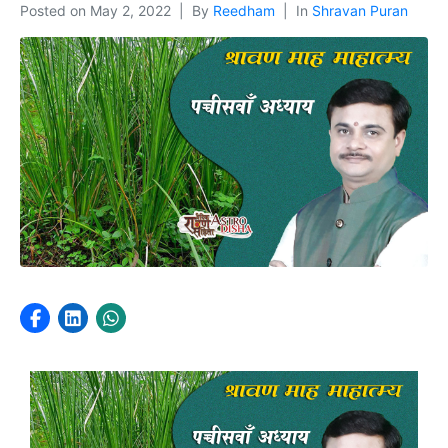
Posted on
May 2, 2022
By
Reedham
In
Shravan Puran