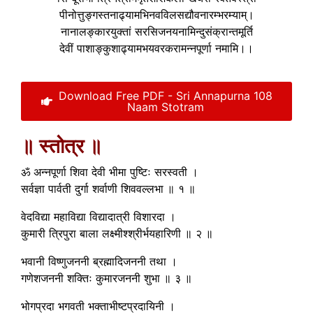
पीनोत्तुङ्गस्तनाढ्यामभिनवविलसद्यौवनारम्भरम्याम्।
नानालङ्कारयुक्तां सरसिजनयनामिन्दुसंक्रान्तमूर्ति
देवीं पाशाङ्कुशाढ्यामभयवरकरामन्नपूर्णा नमामि।।
Download Free PDF - Sri Annapurna 108
Naam Stotram
॥ स्तोत्र ॥
ॐ अन्नपूर्णा शिवा देवी भीमा पुष्टिः सरस्वती ।
सर्वज्ञा पार्वती दुर्गा शर्वाणी शिववल्लभा ॥ १ ॥
वेदविद्या महाविद्या विद्यादात्री विशारदा ।
कुमारी त्रिपुरा बाला लक्ष्मीश्श्रीर्भयहारिणी ॥ २ ॥
भवानी विष्णुजननी ब्रह्मादिजननी तथा ।
गणेशजननी शक्तिः कुमारजननी शुभा ॥ ३ ॥
भोगप्रदा भगवती भक्ताभीष्टप्रदायिनी ।