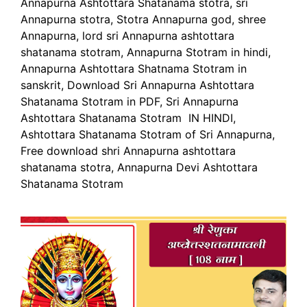
Annapurna Ashtottara Shatanama stotra, sri
Annapurna stotra, Stotra Annapurna god, shree
Annapurna, lord sri Annapurna ashtottara
shatanama stotram, Annapurna Stotram in hindi,
Annapurna Ashtottara Shatnama Stotram in
sanskrit, Download Sri Annapurna Ashtottara
Shatanama Stotram in PDF, Sri Annapurna
Ashtottara Shatanama Stotram IN HINDI,
Ashtottara Shatanama Stotram of Sri Annapurna,
Free download shri Annapurna ashtottara
shatanama stotra, Annapurna Devi Ashtottara
Shatanama Stotram