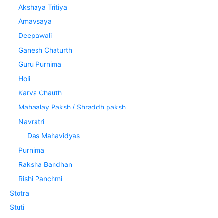
Akshaya Tritiya
Amavsaya
Deepawali
Ganesh Chaturthi
Guru Purnima
Holi
Karva Chauth
Mahaalay Paksh / Shraddh paksh
Navratri
Das Mahavidyas
Purnima
Raksha Bandhan
Rishi Panchmi
Stotra
Stuti