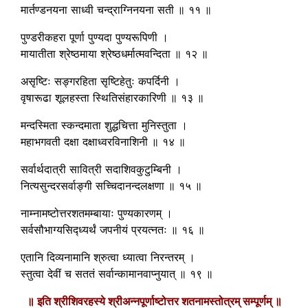
मार्तण्डनयना साध्वी चन्द्राग्निनयना सती ॥ ११ ॥
पुण्डरीकहरा पूर्णा पुण्यदा पुण्यरूपिणी ।
मायातीता श्रेष्ठमाया श्रेष्ठधर्मात्मवन्दिता ॥ १२ ॥
असृष्टिः सङ्गरहिता सृष्टिहेतुः कपर्दिनी ।
वृषारूढा शूलहस्ता स्थितिसंहारकारिणी ॥ १३ ॥
मन्दस्मिता स्कन्दमाता शुद्धचित्ता मुनिस्तुता ।
महाभगवती दक्षा दक्षाध्वरविनाशिनी ॥ १४ ॥
सर्वार्थदात्री सावित्री सदाशिवकुटुम्बिनी ।
नित्यसुन्दरसर्वाङ्गी सच्चिदानन्दलक्षणा ॥ १५ ॥
नाम्नामष्टोत्तरशतमम्बायाः पुण्यकारणम् ।
सर्वसौभाग्यसिद्ध्यर्थं जपनीयं प्रयत्नतः ॥ १६ ॥
एतानि दिव्यनामानि श्रुत्वा ध्यात्वा निरन्तरम् ।
स्तुत्वा देवीं च सततं सर्वान्कामानवाप्नुयात् ॥ १९ ॥
॥ इति श्रीशिवरहस्ये श्रीअन्नपूर्णाष्टोत्तर शतनामस्तोत्रम् सम्पूर्णम् ॥