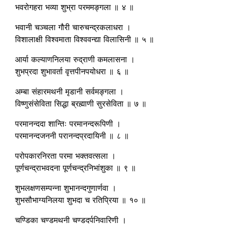
भवरोगहरा भव्या शुभ्रा परममङ्गला ॥ ४ ॥
भवानी चञ्चला गौरी चारुचन्द्रकलाधरा ।
विशालाक्षी विश्वमाता विश्ववन्द्या विलासिनी ॥ ५ ॥
आर्या कल्याणनिलया रुद्राणी कमलासना ।
शुभप्रदा शुभावर्ता वृत्तपीनपयोधरा ॥ ६ ॥
अम्बा संहारमथनी मृडानी सर्वमङ्गला ।
विष्णुसंसेविता सिद्धा ब्रह्माणी सुरसेविता ॥ ७ ॥
परमानन्ददा शान्तिः परमानन्दरूपिणी ।
परमानन्दजननी परानन्दप्रदायिनी ॥ ८ ॥
परोपकारनिरता परमा भक्तवत्सला ।
पूर्णचन्द्राभवदना पूर्णचन्द्रनिभांशुका ॥ ९ ॥
शुभलक्षणसम्पन्ना शुभानन्दगुणार्णवा ।
शुभसौभाग्यनिलया शुभदा च रतिप्रिया ॥ १० ॥
चण्डिका चण्डमथनी चण्डदर्पनिवारिणी ।