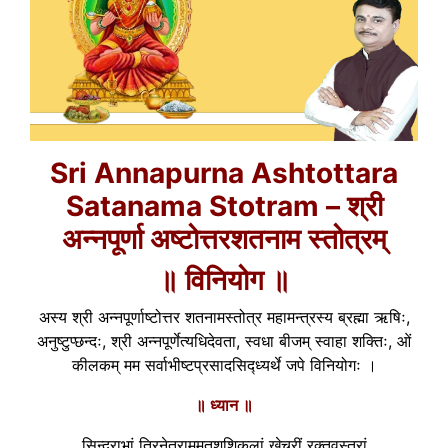
Sri Annapurna Ashtottara
Satanama Stotram – श्री
अन्नपूर्णा अष्टोत्तरशतनाम स्तोत्रम्
॥ विनियोग ॥
अस्य श्री अन्नपूर्णाष्टोत्तर शतनामस्तोत्र महामन्त्रस्य ब्रह्मा ऋषिः,
अनुष्टुप्छन्दः, श्री अन्नपूर्णेत्यधिदेवता, स्वधा बीजम् स्वाहा शक्तिः, ओं
कीलकम् मम सर्वाभीष्टप्रसादसिद्ध्यर्थे जपे विनियोगः ।
॥ ध्यान ॥
सिन्दूराभां त्रिनेत्राममृतशशिकलां खेचरीं रक्तवस्त्रां