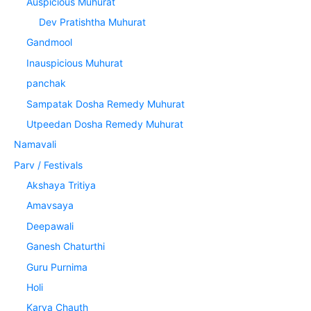
Auspicious Muhurat
Dev Pratishtha Muhurat
Gandmool
Inauspicious Muhurat
panchak
Sampatak Dosha Remedy Muhurat
Utpeedan Dosha Remedy Muhurat
Namavali
Parv / Festivals
Akshaya Tritiya
Amavsaya
Deepawali
Ganesh Chaturthi
Guru Purnima
Holi
Karva Chauth