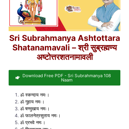
Sri Subrahmanya Ashtottara
Shatanamavali – श्री सुब्रह्मण्य
अष्टोत्तरशतनामावली
Download Free PDF - Sri Subrahmanya 108
Naam
ॐ स्कन्दाय नमः।
ॐ गुहाय नमः।
ॐ षण्मुखाय नमः।
ॐ फालनेत्रसुताय नमः।
ॐ प्रभवे नमः।