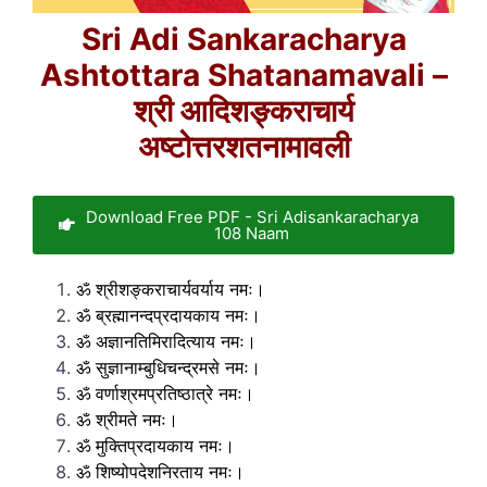
Sri Adi Sankaracharya
Ashtottara Shatanamavali –
श्री आदिशङ्कराचार्य
अष्टोत्तरशतनामावली
Download Free PDF - Sri Adisankaracharya
108 Naam
ॐ श्रीशङ्कराचार्यवर्याय नमः।
ॐ ब्रह्मानन्दप्रदायकाय नमः।
ॐ अज्ञानतिमिरादित्याय नमः।
ॐ सुज्ञानाम्बुधिचन्द्रमसे नमः।
ॐ वर्णाश्रमप्रतिष्ठात्रे नमः।
ॐ श्रीमते नमः।
ॐ मुक्तिप्रदायकाय नमः।
ॐ शिष्योपदेशनिरताय नमः।