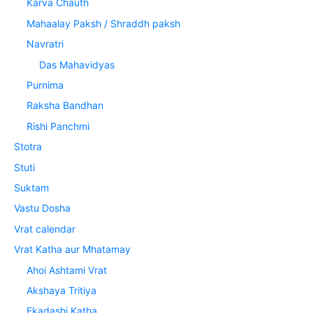
Karva Chauth
Mahaalay Paksh / Shraddh paksh
Navratri
Das Mahavidyas
Purnima
Raksha Bandhan
Rishi Panchmi
Stotra
Stuti
Suktam
Vastu Dosha
Vrat calendar
Vrat Katha aur Mhatamay
Ahoi Ashtami Vrat
Akshaya Tritiya
Ekadashi Katha