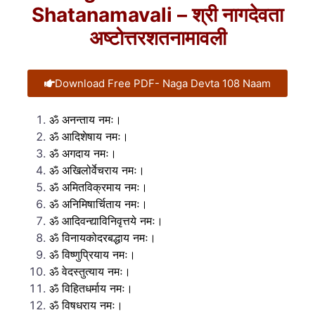
Shatanamavali – श्री नागदेवता
अष्टोत्तरशतनामावली
Download Free PDF- Naga Devta 108 Naam
ॐ अनन्ताय नमः।
ॐ आदिशेषाय नमः।
ॐ अगदाय नमः।
ॐ अखिलोर्वेचराय नमः।
ॐ अमितविक्रमाय नमः।
ॐ अनिमिषार्चिताय नमः।
ॐ आदिवन्द्याविनिवृत्तये नमः।
ॐ विनायकोदरबद्धाय नमः।
ॐ विष्णुप्रियाय नमः।
ॐ वेदस्तुत्याय नमः।
ॐ विहितधर्माय नमः।
ॐ विषधराय नमः।