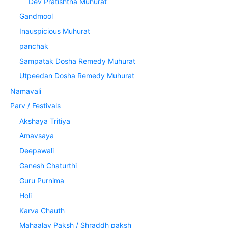
Dev Pratishtha Muhurat
Gandmool
Inauspicious Muhurat
panchak
Sampatak Dosha Remedy Muhurat
Utpeedan Dosha Remedy Muhurat
Namavali
Parv / Festivals
Akshaya Tritiya
Amavsaya
Deepawali
Ganesh Chaturthi
Guru Purnima
Holi
Karva Chauth
Mahaalay Paksh / Shraddh paksh