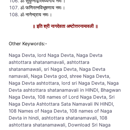
ॐ सुषुम्नाद्वारमध्यगाय नमः।
ॐ फणिरत्नविभूषणाय नमः।
ॐ नागेन्द्राय नमः।
॥ इति श्री नागदेवता अष्टोत्तरनामावली ॥
Other Keywords:-
Naga Devta, lord Naga Devta, Naga Devta
ashtottara shatanamavali, ashtottara
shatanamawali, sri Naga Devta, Naga Devta
namavali, Naga Devta god, shree Naga Devta,
Naga Devta ashtottara, lord sri Naga Devta, Naga
Devta ashtottara shatanamavali in HINDI, Bhagwan
Naga Devta, 108 names of Lord Naga Devta, Sri
Naga Devta Ashtottara Sata Namavali IN HINDI,
108 Names of Naga Devta, 108 names of Naga
Devta in hindi, ashtottara shatanamavali, 108
ashtottara shatanamawali, Download Sri Naga