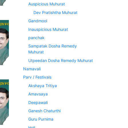
Auspicious Muhurat
Dev Pratishtha Muhurat
Gandmool
Inauspicious Muhurat
panchak
Sampatak Dosha Remedy
Muhurat
Utpeedan Dosha Remedy Muhurat
Namavali
Parv / Festivals
Akshaya Tritiya
Amavsaya
Deepawali
Ganesh Chaturthi
Guru Purnima
Holi