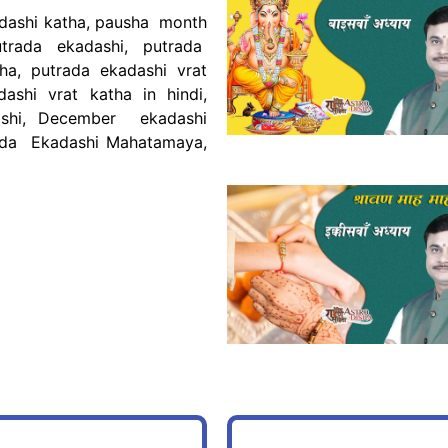
to
adashi katha, pausha month
increase
rada ekadashi, putrada
or
ha, putrada ekadashi vrat
decrease
ashi vrat katha in hindi,
volume.
ashi, December ekadashi
ada Ekadashi Mahatamaya,