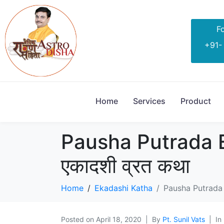
Fo
+91-
Home
Services
Product
Pausha Putrada Eka
एकादशी व्रत कथा
Home
Ekadashi Katha
Pausha Putrada Ek
Posted on
April 18, 2020
By
Pt. Sunil Vats
In