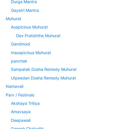
Durga Mantra
Gayatri Mantra
Muhurat
Auspicious Muhurat
Dev Pratishtha Muhurat
Gandmool
Inauspicious Muhurat
panchak
Sampatak Dosha Remedy Muhurat
Utpeedan Dosha Remedy Muhurat
Namavali
Parv / Festivals
Akshaya Tritiya
Amavsaya
Deepawali
Ganesh Chaturthi