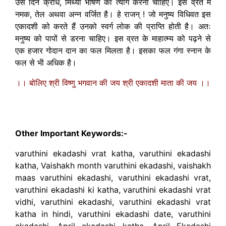
उस दिन क्रोध, मिथ्या भाषण का त्याग करना चाहिए। इस व्रत में
नमक, तेल अथवा अन्न वर्जित है। हे राजन् ! जो मनुष्य विधिवत इस
एकादशी को करते हैं उनको स्वर्ग लोक की प्राप्ति होती है। अतः
मनुष्य को पापों से डरना चाहिए। इस व्रत के माहात्म्य को पढ़ने से
एक हजार गोदान दान का फल मिलता है। इसका फल गंगा स्नान के
फल से भी अधिक है।
।। बोलिए श्री विष्णु भगवान की जय श्री एकादशी माता की जय ।।
00:00
06:37
10
10
Use
Video
Up/Down
Player
Arrow
Other Important Keywords:-
keys
to
varuthini ekadashi vrat katha, varuthini ekadashi
increase
katha, Vaishakh month varuthini ekadashi, vaishakh
or
maas varuthini ekadashi, varuthini ekadashi vrat,
decrease
varuthini ekadashi ki katha, varuthini ekadashi vrat
volume.
vidhi, varuthini ekadashi, varuthini ekadashi vrat
katha in hindi, varuthini ekadashi date, varuthini
ekadashi, April ekadashi katha, April Ekadashi