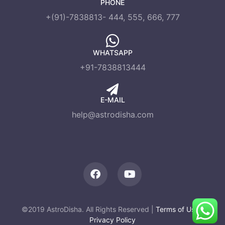
PHONE
+(91)-7838813- 444, 555, 666, 777
WHATSAPP
+91-7838813444
E-MAIL
help@astrodisha.com
©2019 AstroDisha. All Rights Reserved |
Terms of Use
|
Privacy Policy