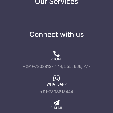
Our Services
Connect with us
PHONE
+(91)-7838813- 444, 555, 666, 777
WHATSAPP
+91-7838813444
E-MAIL