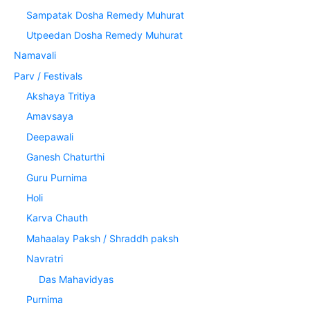
Sampatak Dosha Remedy Muhurat
Utpeedan Dosha Remedy Muhurat
Namavali
Parv / Festivals
Akshaya Tritiya
Amavsaya
Deepawali
Ganesh Chaturthi
Guru Purnima
Holi
Karva Chauth
Mahaalay Paksh / Shraddh paksh
Navratri
Das Mahavidyas
Purnima