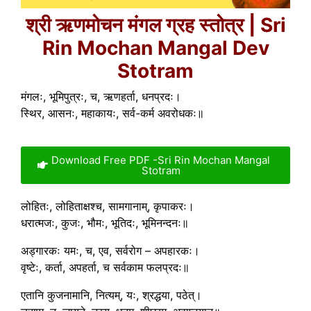
श्री ऋणमोचन मंगल ग्रह स्तोत्र | Sri
Rin Mochan Mangal Dev
Stotram
मंगलः, भूमिपुत्रः, च, ऋणहर्ता, धनप्रदः।
स्थिर, आसनः, महाकायः, सर्व-कर्म अवरोधकः॥
Download Free PDF -Sri Rin Mochan Mangal
Stotram
लोहितः, लोहिताक्षश्च, सामगानाम्, कृपाकरः।
धरात्मजः, कुजः, भौमः, भूतिदः, भूमिनन्दनः॥
अड्गारकः यमः, च, एव, सर्वरोग – अपहारकः।
वृष्टेः, कर्ता, अपहर्ता, च सर्वकाम फलप्रदः॥
एतानि कुजनामानि, नित्यम्, यः, श्रद्धया, पठेत्।