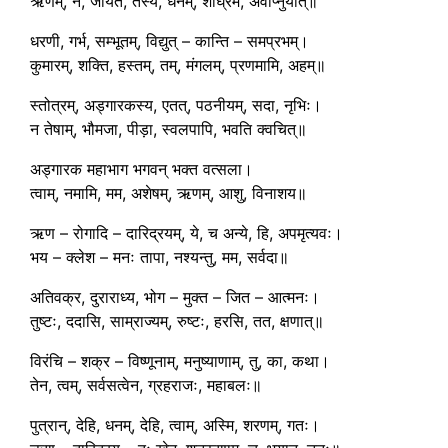
ऋणम्, न, जायते, तस्य, धनम्, शीघ्रम, अवाप्नुयात्॥
धरणी, गर्भ, सम्भूतम्, विद्युत् – कान्ति – समप्रभम्।
कुमारम्, शक्ति, हस्तम्, तम्, मंगलम्, प्रणमामि, अहम्॥
स्तोत्रम्, अड्गारकस्य, एतत्, पठनीयम्, सदा, नृभिः।
न तेषाम्, भौमजा, पीड़ा, स्वलपापि, भवति क्वचित्॥
अड्गारक महाभाग भगवन् भक्त वत्सला।
त्वाम्, नमामि, मम, अशेषम्, ऋणम्, आशु, विनाशय॥
ऋण – रोगादि – दारिद्रयम्, ये, च अन्ये, हि, अपमृत्यवः।
भय – क्लेश – मनः तापा, नश्यन्तु, मम, सर्वदा॥
अतिवक्र, दुराराध्य, भोग – मुक्त – जित – आत्मनः।
तुष्टः, ददासि, साम्राज्यम्, रुष्टः, हरसि, तत, क्षणात्॥
विरंचि – शक्र – विष्णूनाम्, मनुष्याणाम्, तु, का, कथा।
तेन, त्वम्, सर्वसत्वेन, ग्रहराजः, महाबलः॥
पुत्रान्, देहि, धनम्, देहि, त्वाम्, अस्मि, शरणम्, गतः।