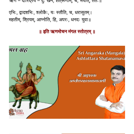
ऋण – दारिद्रय – दुः खेन, शत्रूणाम्, च, भयात्, ततः॥
एभिः, द्वादशभिः, श्लोकैः, यः स्तौति, च, धरासुतम्।
महतीम्, श्रियम्, आप्नोति, हि, अपरः, धनदः युवा॥
॥ इति ऋणमोचन मंगल स्तोत्रम् ॥