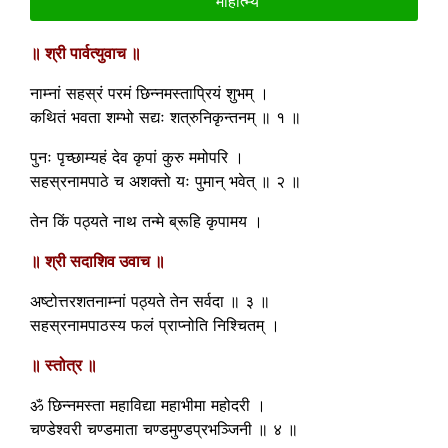
माहात्म्य
॥ श्री पार्वत्युवाच ॥
नाम्नां सहस्रं परमं छिन्नमस्ताप्रियं शुभम् ।
कथितं भवता शम्भो सद्यः शत्रुनिकृन्तनम् ॥ १ ॥
पुनः पृच्छाम्यहं देव कृपां कुरु ममोपरि ।
सहस्रनामपाठे च अशक्तो यः पुमान् भवेत् ॥ २ ॥
तेन किं पठ्यते नाथ तन्मे ब्रूहि कृपामय ।
॥ श्री सदाशिव उवाच ॥
अष्टोत्तरशतनाम्नां पठ्यते तेन सर्वदा ॥ ३ ॥
सहस्रनामपाठस्य फलं प्राप्नोति निश्चितम् ।
॥ स्तोत्र ॥
ॐ छिन्नमस्ता महाविद्या महाभीमा महोदरी ।
चण्डेश्वरी चण्डमाता चण्डमुण्डप्रभञ्जिनी ॥ ४ ॥