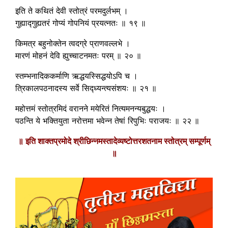
इति ते कथितं देवी स्तोत्रं परमदुर्लभम् ।
गुह्याद्गुह्यतरं गोप्यं गोपनियं प्रयत्नतः ॥ १९ ॥
किमत्र बहुनोक्तेन त्वदग्रे प्राणवल्लभे ।
मारणं मोहनं देवि ह्युच्चाटनमतः परम् ॥ २० ॥
स्तम्भनादिककर्माणि ऋद्धयस्सिद्धयोऽपि च ।
त्रिकालपठनादस्य सर्वे सिद्ध्यन्त्यसंशयः ॥ २१ ॥
महोत्तमं स्तोत्रमिदं वरानने मयेरितं नित्यमनन्यबुद्धयः ।
पठन्ति ये भक्तियुता नरोत्तमा भवेन्न तेषां रिपुभिः पराजयः ॥ २२ ॥
॥ इति शाक्तप्रमोदे श्रीछिन्नमस्तादेव्यष्टोत्तरशतनाम स्तोत्रम् सम्पूर्णम्
॥