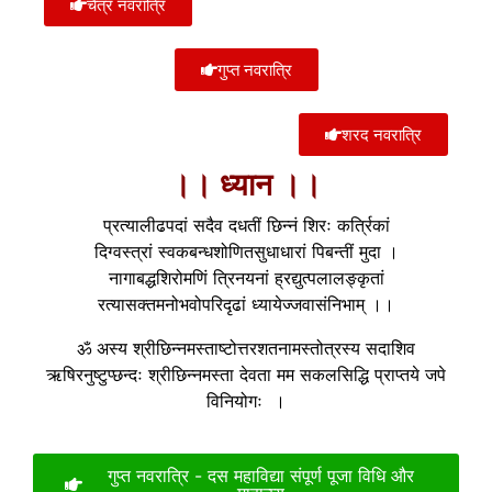
चैत्र नवरात्रि
गुप्त नवरात्रि
शरद नवरात्रि
।। ध्यान ।।
प्रत्यालीढपदां सदैव दधतीं छिन्नं शिरः कर्त्रिकां
दिग्वस्त्रां स्वकबन्धशोणितसुधाधारां पिबन्तीं मुदा ।
नागाबद्धशिरोमणिं त्रिनयनां ह्रद्युत्पलालङ्कृतां
रत्यासक्तमनोभवोपरिदृढां ध्यायेज्जवासंनिभाम् ।।
ॐ अस्य श्रीछिन्नमस्ताष्टोत्तरशतनामस्तोत्रस्य सदाशिव
ऋषिरनुष्टुप्छन्दः श्रीछिन्नमस्ता देवता मम सकलसिद्धि प्राप्तये जपे
विनियोगः ।
गुप्त नवरात्रि - दस महाविद्या संपूर्ण पूजा विधि और