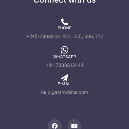
PHONE
+(91)-7838813- 444, 555, 666, 777
WHATSAPP
+91-7838813444
E-MAIL
help@astrodisha.com