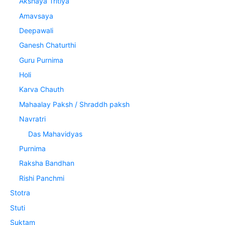
Akshaya Tritiya
Amavsaya
Deepawali
Ganesh Chaturthi
Guru Purnima
Holi
Karva Chauth
Mahaalay Paksh / Shraddh paksh
Navratri
Das Mahavidyas
Purnima
Raksha Bandhan
Rishi Panchmi
Stotra
Stuti
Suktam