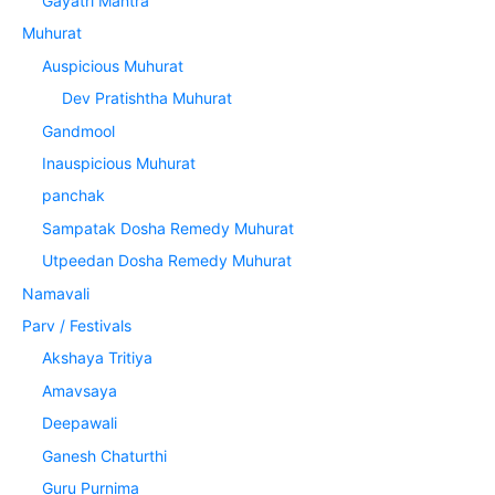
Gayatri Mantra
Muhurat
Auspicious Muhurat
Dev Pratishtha Muhurat
Gandmool
Inauspicious Muhurat
panchak
Sampatak Dosha Remedy Muhurat
Utpeedan Dosha Remedy Muhurat
Namavali
Parv / Festivals
Akshaya Tritiya
Amavsaya
Deepawali
Ganesh Chaturthi
Guru Purnima