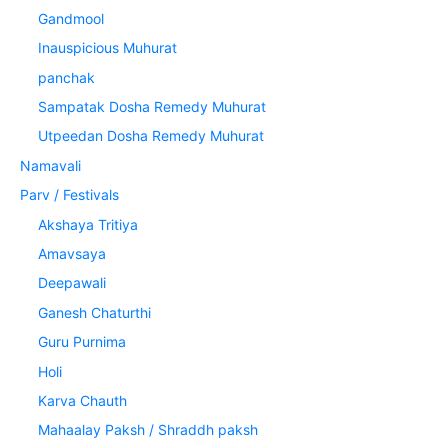
Gandmool
Inauspicious Muhurat
panchak
Sampatak Dosha Remedy Muhurat
Utpeedan Dosha Remedy Muhurat
Namavali
Parv / Festivals
Akshaya Tritiya
Amavsaya
Deepawali
Ganesh Chaturthi
Guru Purnima
Holi
Karva Chauth
Mahaalay Paksh / Shraddh paksh