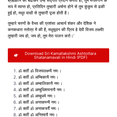
ब्रह्मज्ञान को बढाकर उन्हें सद्गति प्रदान करती हो, तुम मंगलगान के
रूप में व्याप्त हो, प्रतिदिन तुम्हारी अर्चना होने से तुम कुंकुम से ढकी
हुई हो, मधुर वाद्यों से तुम्हारी पूजा होती है।
तुम्हारे चरणों के वैभव की प्रशंसा आचार्य शंकर और देशिक ने
कनकधारा स्तोत्र में की है, मधुसूदन की प्रिय हे देवी विजय लक्ष्मी!
तुम्हारी जय हो, जय हो, तुम मेरा पालन करो।’
Download Sri Kamallakshmi Ashtottara
Shatanamavali in Hindi (PDF)
ॐ क्लीं ॐ विजयलक्ष्म्यै नमः।
ॐ क्लीं ॐ अम्बिकायै नमः।
ॐ क्लीं ॐ अम्बालिकायै नमः।
ॐ क्लीं ॐ अम्बुधिशयनायै नमः।
ॐ क्लीं ॐ अम्बुधये नमः।
ॐ क्लीं ॐ अन्तकघ्न्यै नमः।
ॐ क्लीं ॐ अन्तकर्त्र्यै नमः।
ॐ क्लीं ॐ अन्तिमायै नमः।