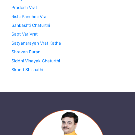
Pradosh Vrat
Rishi Panchmi Vrat
Sankashti Chaturthi
Sapt Var Vrat
Satyanarayan Vrat Katha
Shravan Puran
Siddhi Vinayak Chaturthi
Skand Shishathi