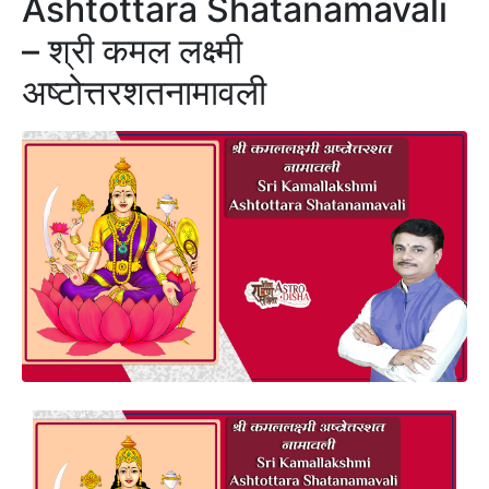
Ashtottara Shatanamavali
– श्री कमल लक्ष्मी
अष्टोत्तरशतनामावली