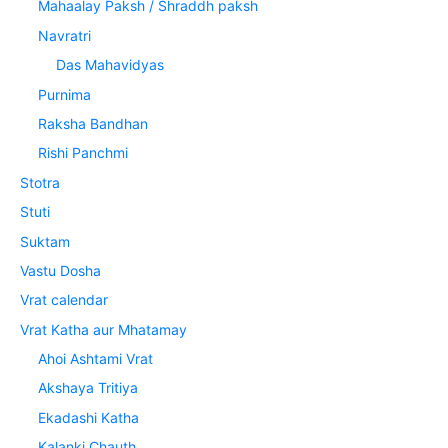
Mahaalay Paksh / Shraddh paksh
Navratri
Das Mahavidyas
Purnima
Raksha Bandhan
Rishi Panchmi
Stotra
Stuti
Suktam
Vastu Dosha
Vrat calendar
Vrat Katha aur Mhatamay
Ahoi Ashtami Vrat
Akshaya Tritiya
Ekadashi Katha
Kalanki Chauth