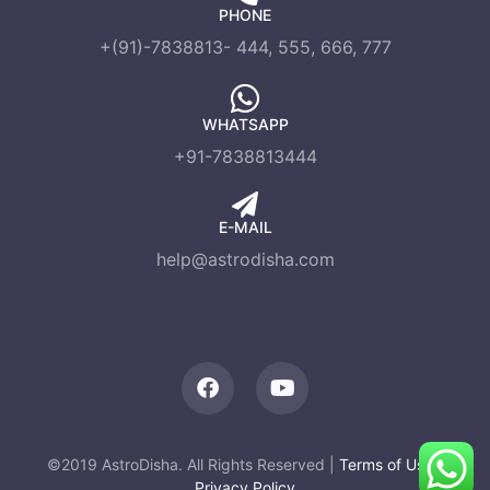
PHONE
+(91)-7838813- 444, 555, 666, 777
WHATSAPP
+91-7838813444
E-MAIL
help@astrodisha.com
©2019 AstroDisha. All Rights Reserved |
Terms of Use
|
Privacy Policy