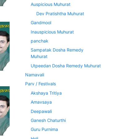
Auspicious Muhurat
Dev Pratishtha Muhurat
Gandmool
Inauspicious Muhurat
panchak
Sampatak Dosha Remedy
Muhurat
Utpeedan Dosha Remedy Muhurat
Namavali
Parv / Festivals
Akshaya Tritiya
Amavsaya
Deepawali
Ganesh Chaturthi
Guru Purnima
Holi