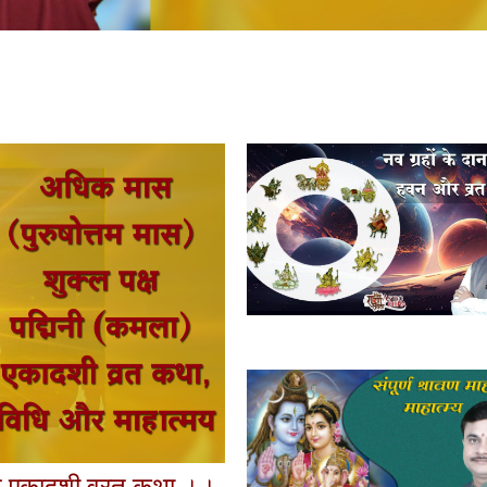
क्ष एकादशी व्रत कथा ।।