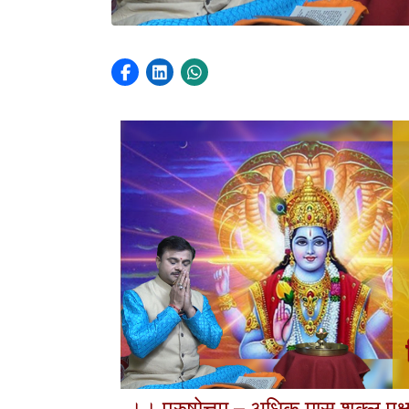
।। पुरुषोत्तम – अधिक मास शुक्ल प