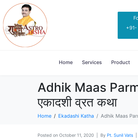
Fo
+91-
Home
Services
Product
Adhik Maas Parma Ek
एकादशी व्रत कथा
Home
Ekadashi Katha
Adhik Maas Parma 
Posted on
October 11, 2020
By
Pt. Sunil Vats