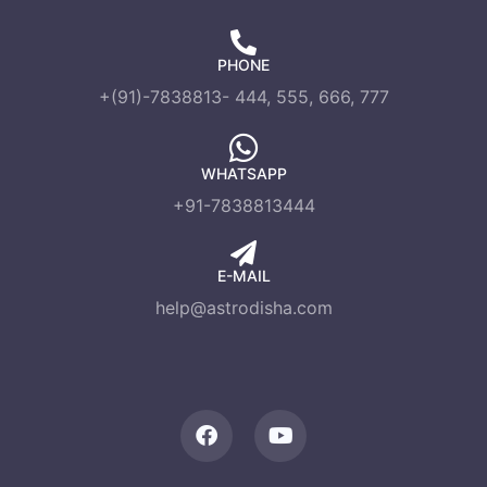
PHONE
+(91)-7838813- 444, 555, 666, 777
WHATSAPP
+91-7838813444
E-MAIL
help@astrodisha.com