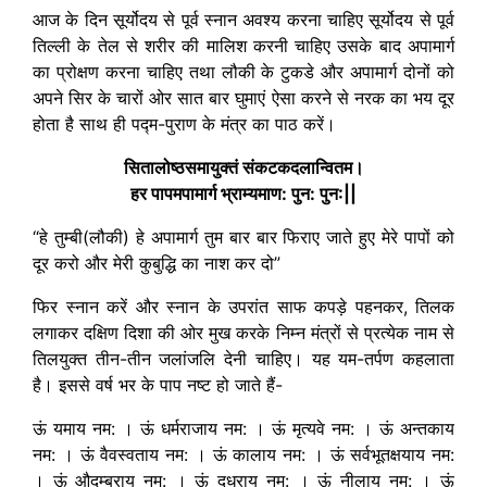
आज के दिन सूर्योदय से पूर्व स्नान अवश्य करना चाहिए सूर्योदय से पूर्व
तिल्ली के तेल से शरीर की मालिश करनी चाहिए उसके बाद अपामार्ग
का प्रोक्षण करना चाहिए तथा लौकी के टुकडे और अपामार्ग दोनों को
अपने सिर के चारों ओर सात बार घुमाएं ऐसा करने से नरक का भय दूर
होता है साथ ही पद्म-पुराण के मंत्र का पाठ करें।
सितालोष्ठसमायुक्तं संकटकदलान्वितम।
हर पापमपामार्ग भ्राम्यमाण: पुन: पुन:||
“हे तुम्बी(लौकी) हे अपामार्ग तुम बार बार फिराए जाते हुए मेरे पापों को
दूर करो और मेरी कुबुद्धि का नाश कर दो”
फिर स्नान करें और स्नान के उपरांत साफ कपड़े पहनकर, तिलक
लगाकर दक्षिण दिशा की ओर मुख करके निम्न मंत्रों से प्रत्येक नाम से
तिलयुक्त तीन-तीन जलांजलि देनी चाहिए। यह यम-तर्पण कहलाता
है। इससे वर्ष भर के पाप नष्ट हो जाते हैं-
ऊं यमाय नम: । ऊं धर्मराजाय नम: । ऊं मृत्यवे नम: । ऊं अन्तकाय
नम: । ऊं वैवस्वताय नम: । ऊं कालाय नम: । ऊं सर्वभूतक्षयाय नम:
। ऊं औदुम्बराय नम: । ऊं दध्राय नम: । ऊं नीलाय नम: । ऊं