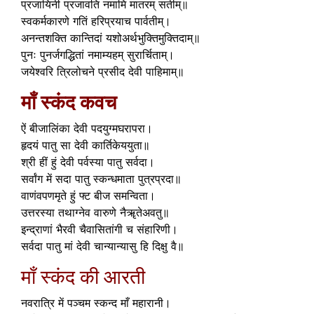
प्रजायिनी प्रजावति नमामि मातरम् सतीम्॥
स्वकर्मकारणे गतिं हरिप्रयाच पार्वतीम्।
अनन्तशक्ति कान्तिदां यशोअर्थभुक्तिमुक्तिदाम्॥
पुनः पुनर्जगद्धितां नमाम्यहम् सुरार्चिताम्।
जयेश्वरि त्रिलोचने प्रसीद देवी पाहिमाम्॥
माँ स्कंद कवच
ऐं बीजालिंका देवी पदयुग्मघरापरा।
हृदयं पातु सा देवी कार्तिकेययुता॥
श्री हीं हुं देवी पर्वस्या पातु सर्वदा।
सर्वांग में सदा पातु स्कन्धमाता पुत्रप्रदा॥
वाणंवपणमृते हुं फ्ट बीज समन्विता।
उत्तरस्या तथाग्नेव वारुणे नैॠतेअवतु॥
इन्द्राणां भैरवी चैवासितांगी च संहारिणी।
सर्वदा पातु मां देवी चान्यान्यासु हि दिक्षु वै॥
माँ स्कंद की आरती
नवरात्रि में पञ्चम स्कन्द माँ महारानी।