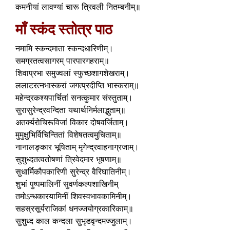
कमनीयां लावण्यां चारू त्रिवली नितम्बनीम्॥
माँ स्कंद स्तोत्र पाठ
नमामि स्कन्दमाता स्कन्दधारिणीम्।
समग्रतत्वसागरम् पारपारगहराम्॥
शिवाप्रभा समुज्वलां स्फुच्छशागशेखराम्।
ललाटरत्नभास्करां जगत्प्रदीप्ति भास्कराम्॥
महेन्द्रकश्यपार्चितां सनत्कुमार संस्तुताम्।
सुरासुरेन्द्रवन्दिता यथार्थनिर्मलाद्भुताम्॥
अतर्क्यरोचिरूविजां विकार दोषवर्जिताम्।
मुमुक्षुभिर्विचिन्तितां विशेषतत्वमुचिताम्॥
नानालङ्कार भूषिताम् मृगेन्द्रवाहनाग्रजाम्।
सुशुध्दतत्वतोषणां त्रिवेदमार भूषणाम्॥
सुधार्मिकौपकारिणी सुरेन्द्र वैरिघातिनीम्।
शुभां पुष्पमालिनीं सुवर्णकल्पशाखिनीम्
तमोऽन्धकारयामिनीं शिवस्वभावकामिनीम्।
सहस्रसूर्यराजिकां धनज्जयोग्रकारिकाम्॥
सुशुध्द काल कन्दला सुभृडवृन्दमज्जुलाम्।