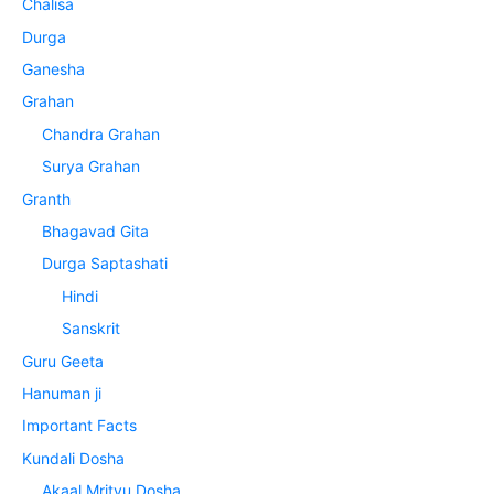
Chalisa
Durga
Ganesha
Grahan
Chandra Grahan
Surya Grahan
Granth
Bhagavad Gita
Durga Saptashati
Hindi
Sanskrit
Guru Geeta
Hanuman ji
Important Facts
Kundali Dosha
Akaal Mrityu Dosha