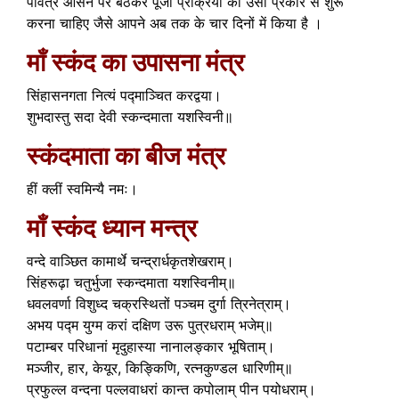
पवित्र आसन पर बैठकर पूजा प्रक्रिया को उसी प्रकार से शुरू
करना चाहिए जैसे आपने अब तक के चार दिनों में किया है ।
माँ स्कंद का उपासना मंत्र
सिंहासनगता नित्यं पद्माञ्चित करद्वया।
शुभदास्तु सदा देवी स्कन्दमाता यशस्विनी॥
स्कंदमाता का बीज मंत्र
हीं क्लीं स्वमिन्यै नमः।
माँ स्कंद ध्यान मन्त्र
वन्दे वाञ्छित कामार्थे चन्द्रार्धकृतशेखराम्।
सिंहरूढ़ा चतुर्भुजा स्कन्दमाता यशस्विनीम्॥
धवलवर्णा विशुध्द चक्रस्थितों पञ्चम दुर्गा त्रिनेत्राम्।
अभय पद्म युग्म करां दक्षिण उरू पुत्रधराम् भजेम्॥
पटाम्बर परिधानां मृदुहास्या नानालङ्कार भूषिताम्।
मञ्जीर, हार, केयूर, किङ्किणि, रत्नकुण्डल धारिणीम्॥
प्रफुल्ल वन्दना पल्लवाधरां कान्त कपोलाम् पीन पयोधराम्।