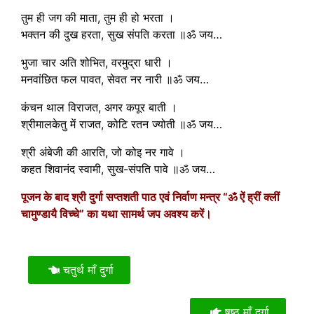
तुम ही जग की माता, तुम ही हो भरता ।
भक्तन की दुख हरता, सुख संपति करता ॥ॐ जय…
भुजा चार अति शोभित, वरमुद्रा धारी ।
मनवांछित फल पावत, सेवत नर नारी ॥ॐ जय…
कंचन थाल विराजत, अगर कपूर बाती ।
श्रीमालकेतु में राजत, कोटि रतन ज्योती ॥ॐ जय…
श्री अंबेजी की आरति, जो कोइ नर गावे ।
कहत शिवानंद स्वामी, सुख-संपति पावे ॥ॐ जय…
पूजन के बाद श्री दुर्गा सप्तशती पाठ एवं निर्वाण मन्त्र “ॐ ऐं ह्रीं क्लीं
चामुण्डायै विच्चे” का यथा सामर्थ जप अवश्य करें।
चतुर्थ माँ दुर्गा
षष्ठ माँ दुर्गा