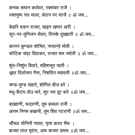
कनक समान कलेवर, रक्तांबर राजै ।
रक्तपुष्प गल माला, कंठन पर साजै ॥ ॐ जय…
केहरि वाहन राजत, खड्ग खप्पर धारी ।
सुर-नर-मुनिजन सेवत, तिनके दुखहारी ॥ ॐ जय…
कानन कुण्डल शोभित, नासाग्रे मोती ।
कोटिक चंद्र दिवाकर, राजत सम ज्योती ॥ ॐ जय…
शुंभ-निशुंभ बिदारे, महिषासुर घाती ।
धूम्र विलोचन नैना, निशदिन मदमाती ॥ॐ जय…
चण्ड-मुण्ड संहारे, शोणित बीज हरे ।
मधु-कैटभ दोउ मारे, सुर भय दूर करे ॥ॐ जय…
ब्रह्माणी, रूद्राणी, तुम कमला रानी ।
आगम निगम बखानी, तुम शिव पटरानी ॥ॐ जय…
चौंसठ योगिनी गावत, नृत्य करत भैंरू ।
बाजत ताल मृदंगा, अरू बाजत डमरू ॥ॐ जय…