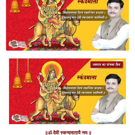
॥ॐ देवी स्कन्दमातायै नमः॥