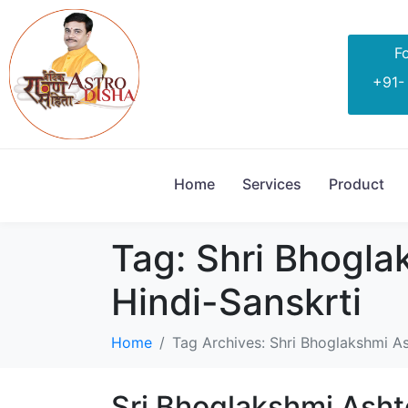
Fo
+91-
Home
Services
Product
Tag:
Shri Bhogla
Hindi-Sanskrti
Home
Tag Archives: Shri Bhoglakshmi As
Sri Bhoglakshmi Ashto