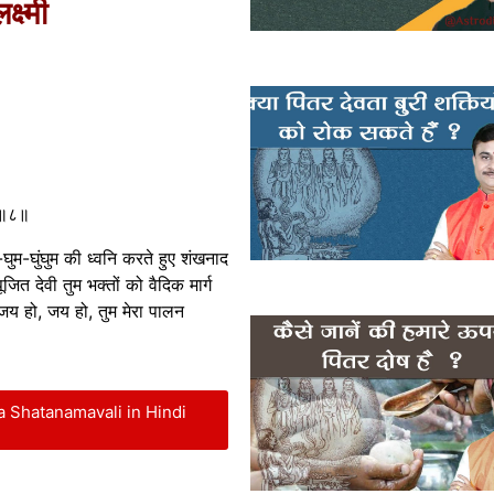
ष्मी
् ॥८॥
म-घुम-घुंघुम की ध्वनि करते हुए शंखनाद
पूजित देवी तुम भक्तों को वैदिक मार्ग
री जय हो, जय हो, तुम मेरा पालन
 Shatanamavali in Hindi