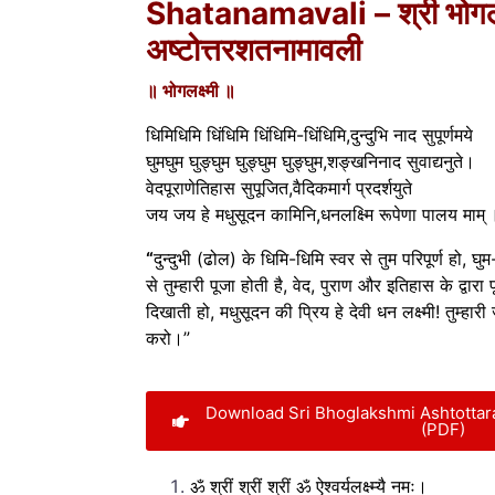
Shatanamavali – श्री भोगलक्
अष्टोत्तरशतनामावली
॥ भोगलक्ष्मी ॥
धिमिधिमि धिंधिमि धिंधिमि-धिंधिमि,दुन्दुभि नाद सुपूर्णमये
घुमघुम घुङ्घुम घुङ्घुम घुङ्घुम,शङ्खनिनाद सुवाद्यनुते।
वेदपूराणेतिहास सुपूजित,वैदिकमार्ग प्रदर्शयुते
जय जय हे मधुसूदन कामिनि,धनलक्ष्मि रूपेणा पालय माम
“
दुन्दुभी (ढोल) के धिमि-धिमि स्वर से तुम परिपूर्ण हो, घु
से तुम्हारी पूजा होती है, वेद, पुराण और इतिहास के द्वारा 
दिखाती हो, मधुसूदन की प्रिय हे देवी धन लक्ष्मी! तुम्हा
करो।”
Download Sri Bhoglakshmi Ashtottara
(PDF)
ॐ श्रीं श्रीं श्रीं ॐ ऐश्वर्यलक्ष्म्यै नमः।