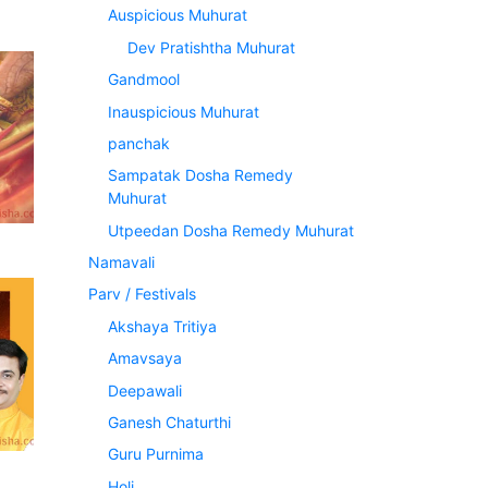
Auspicious Muhurat
Dev Pratishtha Muhurat
Gandmool
Inauspicious Muhurat
panchak
Sampatak Dosha Remedy
Muhurat
Utpeedan Dosha Remedy Muhurat
Namavali
Parv / Festivals
Akshaya Tritiya
Amavsaya
Deepawali
Ganesh Chaturthi
Guru Purnima
Holi