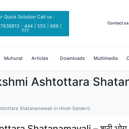
r Quick Solution Call us :
Contact us 
 7838813 - 444 | 555 | 666 |
777
Muhurat
Articles
Downloads
Multimedia
C
kshmi Ashtottara Shata
htottara Shatanamawali in Hindi-Sanskrti
ttara Shatanamavali – श्री भोग