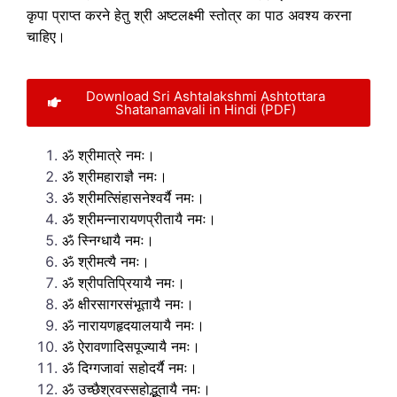
कृपा प्राप्त करने हेतु श्री अष्टलक्ष्मी स्तोत्र का पाठ अवश्य करना
चाहिए।
Download Sri Ashtalakshmi Ashtottara
Shatanamavali in Hindi (PDF)
ॐ श्रीमात्रे नमः।
ॐ श्रीमहाराज्ञै नमः।
ॐ श्रीमत्सिंहासनेश्वर्यै नमः।
ॐ श्रीमन्नारायणप्रीतायै नमः।
ॐ स्निग्धायै नमः।
ॐ श्रीमत्यै नमः।
ॐ श्रीपतिप्रियायै नमः।
ॐ क्षीरसागरसंभूतायै नमः।
ॐ नारायणहृदयालयायै नमः।
ॐ ऐरावणादिसपूज्यायै नमः।
ॐ दिग्गजावां सहोदर्यै नमः।
ॐ उच्छैश्रवस्सहोद्भूतायै नमः।