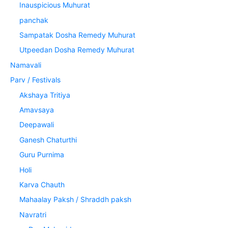
Inauspicious Muhurat
panchak
Sampatak Dosha Remedy Muhurat
Utpeedan Dosha Remedy Muhurat
Namavali
Parv / Festivals
Akshaya Tritiya
Amavsaya
Deepawali
Ganesh Chaturthi
Guru Purnima
Holi
Karva Chauth
Mahaalay Paksh / Shraddh paksh
Navratri