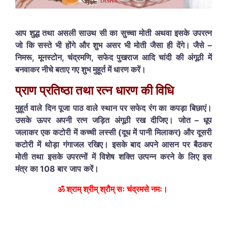
आप शुद्ध तथा असली साउथ सी का सुच्चा मोती अथवा इसके उपरत्न
जो कि सस्ते भी होंगे और शुभ असर भी मोती जैसा ही देंगे। जैसे –
निमरू
, मूनस्टोन, चंद्रमणि, सफेद पुखराज आदि चांदी की अंगूठी में
बनवाकर नीचे बताए गए शुभ मुहूर्त में धारण करें।
प्राण
प्रतिष्ठा
तथा
रत्न
धारण
की
विधि
मुहूर्त
वाले
दिन
पूजा
पाठ
वाले
स्थान
पर
सफेद
रंग
का
कपड़ा
बिछाएं।
उसके
ऊपर
अपनी
रत्न
जड़ित
अंगूठी
रख
दीजिए।
जोत
–
धूप
जलाकर
एक
कटोरी
में
कच्ची
लस्सी
(
दूध
में
पानी
मिलाकर
)
और
दूसरी
कटोरी
में
थोड़ा
गंगाजल
रखिए।
इसके
बाद
अपने
आसन
पर
बैठकर
मोती
तथा
इसके
उपरत्नों
में
विशेष
शक्ति
उत्पन्न
करने
के
लिए
इस
मंत्र
का
108
बार
जाप
करें।
ॐ श्राम् श्रीम् श्रौम् सः चंद्रमसे नमः।