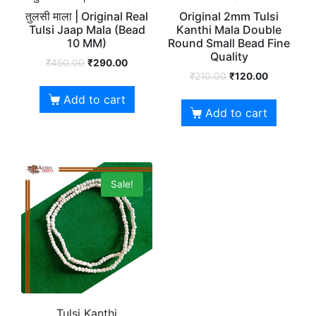
तुलसी माला | Original Real
Original 2mm Tulsi
Tulsi Jaap Mala (Bead
Kanthi Mala Double
10 MM)
Round Small Bead Fine
Quality
₹
450.00
₹
290.00
₹
210.00
₹
120.00
Add to cart
Add to cart
Sale!
Tulsi Kanthi