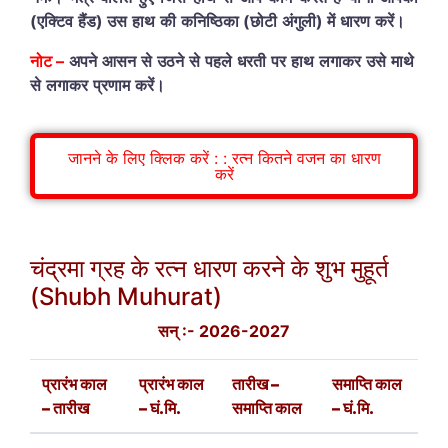
(
एक्टिव
हैंड
)
उस
हाथ
की
कनिष्ठिका
(
छोटी
अंगुली
)
में
धारण
करें।
नोट
–
अपने
आसन
से
उठने
से
पहले
धरती
पर
हाथ
लगाकर
उसे
माथे
से
लगाकर
प्रणाम
करें।
जानने के लिए क्लिक करें : : रत्न कितने वजन का धारण
करें
चंद्र
मा ग्रह के रत्न धारण करने के शुभ मुहूर्त
(Shubh Muhurat)
सन् :- 2026-2027
प्रारंभ काल
प्रारंभ काल
तारीख –
समाप्ति काल
– तारीख
– घं.मि.
समाप्ति काल
– घं.मि.