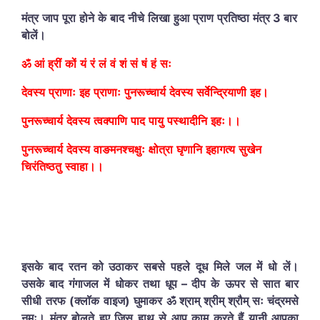
मंत्र
जाप
पूरा
होने
के
बाद
नीचे
लिखा
हुआ
प्राण
प्रतिष्ठा
मंत्र
3
बार
बोलें।
ॐ
आं
ह्रीं
कों
यं
रं
लं
वं
शं
सं
षं
हं
सः
देवस्य
प्राणाः
इह
प्राणाः
पुनरूच्चार्य
देवस्य
सर्वेन्द्रियाणी
इह।
पुनरूच्चार्य
देवस्य
त्वक्पाणि
पाद
पायु
पस्थादीनि
इहः।।
पुनरूच्चार्य
देवस्य
वाङमनश्चक्षुः
क्षोत्रा
घृणानि
इहागत्य
सुखेन
चिरंतिष्ठतु
स्वाहा।।
इसके
बाद
रतन
को
उठाकर
सबसे
पहले
दूध
मिले
जल
में
धो
लें।
उसके
बाद
गंगाजल
में
धोकर
तथा
धूप
–
दीप
के
ऊपर
से
सात
बार
सीधी
तरफ
(
क्लॉक
वाइज
)
घुमाकर
ॐ श्राम् श्रीम् श्रौम् सः चंद्रमसे
नमः।
मंत्र
बोलते
हुए
जिस
हाथ
से
आप
काम
करते
हैं
यानी
आपका