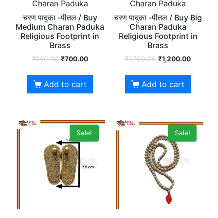
Charan Paduka
Charan Paduka
चरण पादुका -पीतल / Buy
चरण पादुका -पीतल / Buy Big
Medium Charan Paduka
Charan Paduka
Religious Footprint in
Religious Footprint in
Brass
Brass
₹
950.00
₹
700.00
₹
1,700.00
₹
1,200.00
Add to cart
Add to cart
Sale!
Sale!