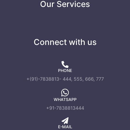
Our Services
Connect with us
PHONE
+(91)-7838813- 444, 555, 666, 777
WHATSAPP
+91-7838813444
E-MAIL