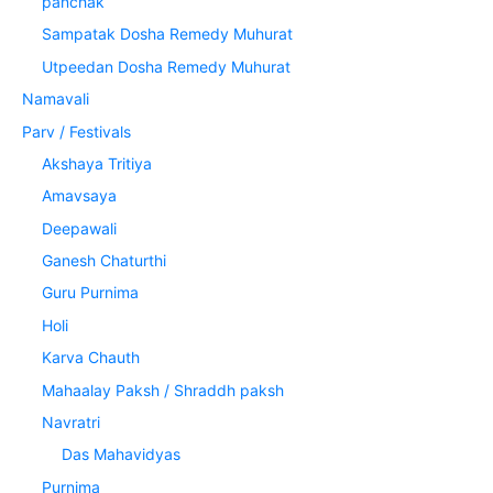
panchak
Sampatak Dosha Remedy Muhurat
Utpeedan Dosha Remedy Muhurat
Namavali
Parv / Festivals
Akshaya Tritiya
Amavsaya
Deepawali
Ganesh Chaturthi
Guru Purnima
Holi
Karva Chauth
Mahaalay Paksh / Shraddh paksh
Navratri
Das Mahavidyas
Purnima