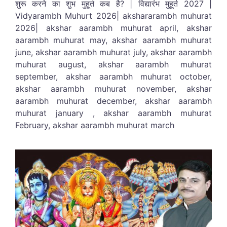
शुरू करने का शुभ मुहूर्त कब है? | विद्यारंभ मुहूर्त 2027 |
Vidyarambh Muhurt 2026| akshararambh muhurat
2026| akshar aarambh muhurat april, akshar
aarambh muhurat may, akshar aarambh muhurat
june, akshar aarambh muhurat july, akshar aarambh
muhurat august, akshar aarambh muhurat
september, akshar aarambh muhurat october,
akshar aarambh muhurat november, akshar
aarambh muhurat december, akshar aarambh
muhurat january , akshar aarambh muhurat
February, akshar aarambh muhurat march