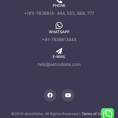
PHONE
+(91)-7838813- 444, 555, 666, 777
WHATSAPP
+91-7838813444
E-MAIL
help@astrodisha.com
©2019 AstroDisha. All Rights Reserved |
Terms of Use
|