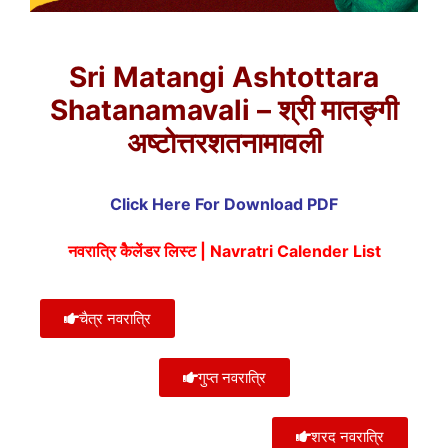
Sri Matangi Ashtottara
Shatanamavali – श्री मातङ्गी
अष्टोत्तरशतनामावली
Click Here For Download PDF
नवरात्रि कैेलेंडर लिस्ट | Navratri Calender List
चैत्र नवरात्रि
गुप्त नवरात्रि
शरद नवरात्रि