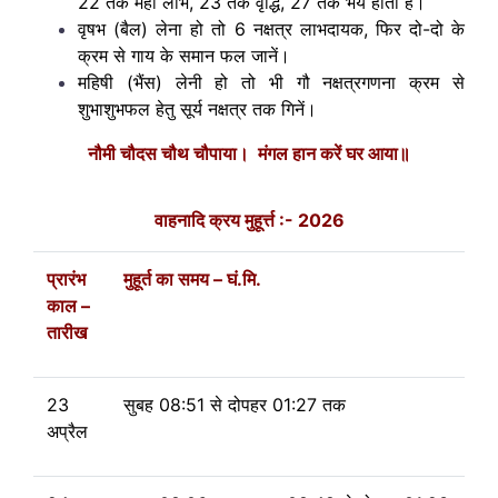
22 तक महा लाभ, 23 तक वृद्धि, 27 तक भय होता है।
वृषभ (बैल) लेना हो तो 6 नक्षत्र लाभदायक, फिर दो-दो के
क्रम से गाय के समान फल जानें।
महिषी (भैंस) लेनी हो तो भी गौ नक्षत्रगणना क्रम से
शुभाशुभफल हेतु सूर्य नक्षत्र तक गिनें।
नौमी चौदस चौथ चौपाया।
मंगल हान करें घर आया॥
वाहनादि क्रय मुहूर्त्त :- 2026
प्रारंभ
मुहूर्त का समय – घं.मि.
काल –
तारीख
23
सुबह 08:51
से
दोपहर 01:27 तक
अप्रैल