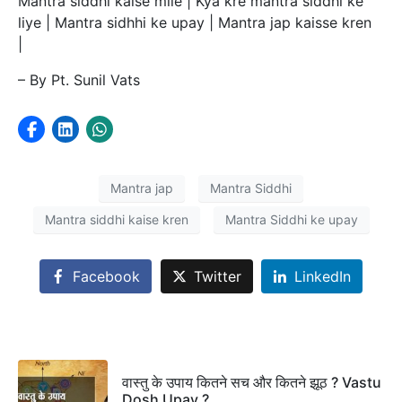
Mantra siddhi kaise mile | Kya kre mantra siddhi ke
liye | Mantra sidhhi ke upay | Mantra jap kaisse kren
|
– By Pt. Sunil Vats
Mantra jap
Mantra Siddhi
Mantra siddhi kaise kren
Mantra Siddhi ke upay
Facebook
Twitter
LinkedIn
वास्तु के उपाय कितने सच और कितने झूठ ? Vastu
Dosh Upay ?