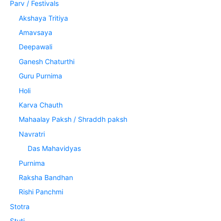
Parv / Festivals
Akshaya Tritiya
Amavsaya
Deepawali
Ganesh Chaturthi
Guru Purnima
Holi
Karva Chauth
Mahaalay Paksh / Shraddh paksh
Navratri
Das Mahavidyas
Purnima
Raksha Bandhan
Rishi Panchmi
Stotra
Stuti