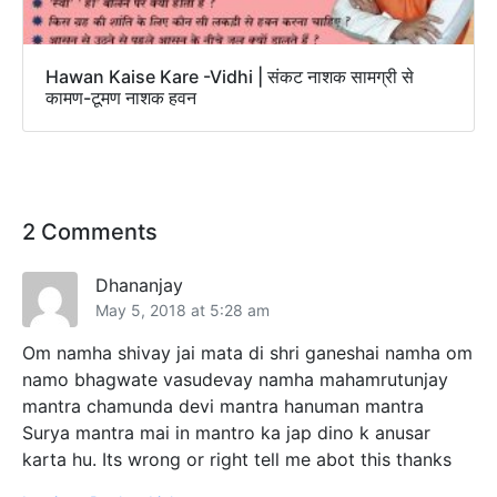
Hawan Kaise Kare -Vidhi | संकट नाशक सामग्री से
कामण-टूमण नाशक हवन
2 Comments
Dhananjay
May 5, 2018 at 5:28 am
Om namha shivay jai mata di shri ganeshai namha om
namo bhagwate vasudevay namha mahamrutunjay
mantra chamunda devi mantra hanuman mantra
Surya mantra mai in mantro ka jap dino k anusar
karta hu. Its wrong or right tell me abot this thanks