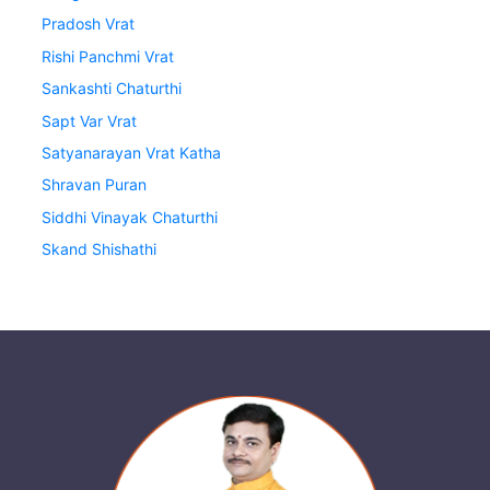
Pradosh Vrat
Rishi Panchmi Vrat
Sankashti Chaturthi
Sapt Var Vrat
Satyanarayan Vrat Katha
Shravan Puran
Siddhi Vinayak Chaturthi
Skand Shishathi