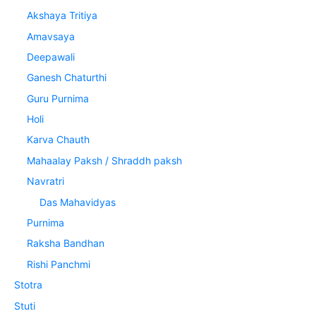
Akshaya Tritiya
Amavsaya
Deepawali
Ganesh Chaturthi
Guru Purnima
Holi
Karva Chauth
Mahaalay Paksh / Shraddh paksh
Navratri
Das Mahavidyas
Purnima
Raksha Bandhan
Rishi Panchmi
Stotra
Stuti