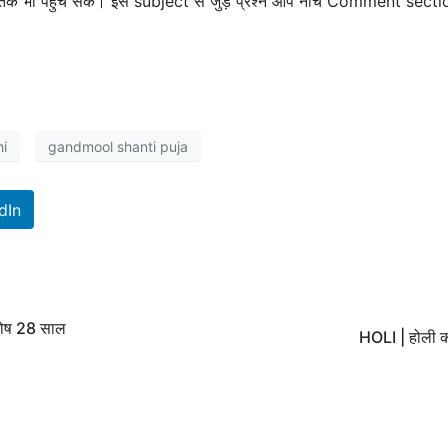
तक भी पहुंच सके। इस subject से जुड़े प्रश्न आप नीचे Comment section
hi
gandmool shanti puja
dIn
दोष 28 साल
HOLI | होली क