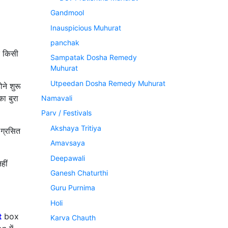
Gandmool
Inauspicious Muhurat
panchak
और किसी
Sampatak Dosha Remedy
Muhurat
Utpeedan Dosha Remedy Muhurat
ने शुरू
ा बुरा
Namavali
Parv / Festivals
Akshaya Tritiya
 ग्रसित
Amavsaya
Deepawali
हीं
Ganesh Chaturthi
Guru Purnima
Holi
t
box
Karva Chauth