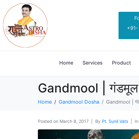
Fo
+91-
Home
Services
Product
Gandmool | गंडमूल दो
Home
Gandmool Dosha
Gandmool | गंडमू
Posted on
March 8, 2017
By
Pt. Sunil Vats
I