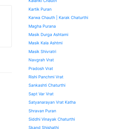
Kalanki Chauth
Kartik Puran
Karwa Chauth | Karak Chaturthi
Magha Purana
Masik Durga Ashtami
Masik Kala Ashtmi
Masik Shivratri
Navgrah Vrat
Pradosh Vrat
Rishi Panchmi Vrat
Sankashti Chaturthi
Sapt Var Vrat
Satyanarayan Vrat Katha
Shravan Puran
Siddhi Vinayak Chaturthi
Skand Shishathi