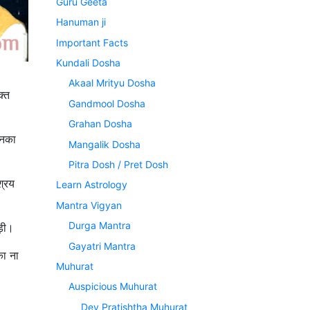
Guru Geeta
Hanuman ji
Important Facts
Kundali Dosha
Akaal Mrityu Dosha
क्त
Gandmool Dosha
Grahan Dosha
उनका
Mangalik Dosha
Pitra Dosh / Pret Dosh
श्रय
Learn Astrology
Mantra Vigyan
Durga Mantra
ड़ी।
Gayatri Mantra
का ना
Muhurat
Auspicious Muhurat
Dev Pratishtha Muhurat