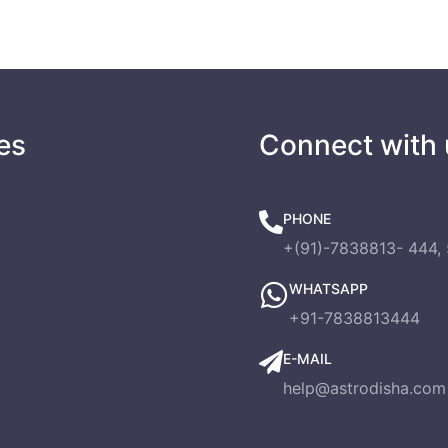
es
Connect with 
PHONE
+(91)-7838813- 444, 
WHATSAPP
+91-7838813444
E-MAIL
help@astrodisha.com