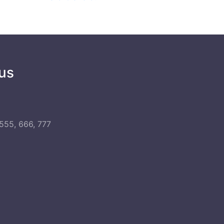
us
555, 666, 777