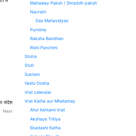
 में
Mahaalay Paksh / Shraddh paksh
Navratri
Das Mahavidyas
Purnima
Raksha Bandhan
Rishi Panchmi
Stotra
Stuti
Suktam
Vastu Dosha
Vrat calendar
Vrat Katha aur Mhatamay
ा संदेश
Ahoi Ashtami Vrat
Next
Akshaya Tritiya
Ekadashi Katha