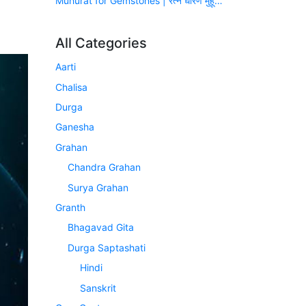
Muhurat for Gemstones | रत्न धारण मुहूर्त (सन् 2026-2027)
All Categories
Aarti
Chalisa
Durga
Ganesha
Grahan
Chandra Grahan
Surya Grahan
Granth
Bhagavad Gita
Durga Saptashati
Hindi
Sanskrit