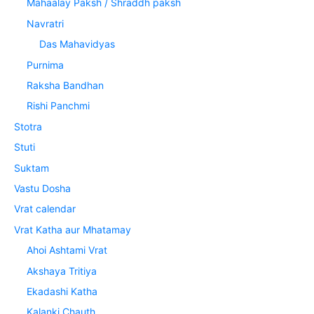
Mahaalay Paksh / Shraddh paksh
Navratri
Das Mahavidyas
Purnima
Raksha Bandhan
Rishi Panchmi
Stotra
Stuti
Suktam
Vastu Dosha
Vrat calendar
Vrat Katha aur Mhatamay
Ahoi Ashtami Vrat
Akshaya Tritiya
Ekadashi Katha
Kalanki Chauth