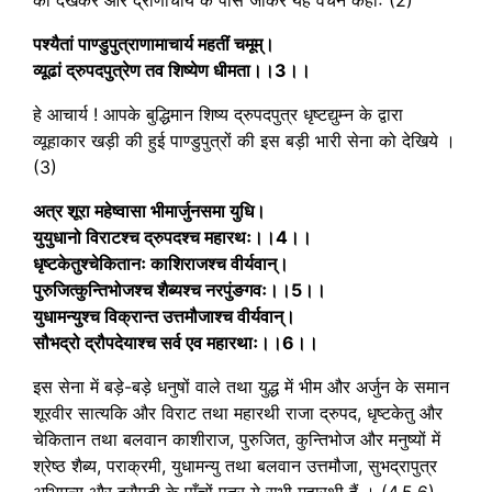
पश्यैतां पाण्डुपुत्राणामाचार्य महतीं चमूम्।
व्यूढां द्रुपदपुत्रेण तव शिष्येण धीमता।।3।।
हे आचार्य ! आपके बुद्धिमान शिष्य द्रुपदपुत्र धृष्टद्युम्न के द्वारा
व्यूहाकार खड़ी की हुई पाण्डुपुत्रों की इस बड़ी भारी सेना को देखिये ।
(3)
अत्र शूरा महेष्वासा भीमार्जुनसमा युधि।
युयुधानो विराटश्च द्रुपदश्च महारथः।।4।।
धृष्टकेतुश्चेकितानः काशिराजश्च वीर्यवान्।
पुरुजित्कुन्तिभोजश्च शैब्यश्च नरपुंङगवः।।5।।
युधामन्युश्च विक्रान्त उत्तमौजाश्च वीर्यवान्।
सौभद्रो द्रौपदेयाश्च सर्व एव महारथाः।।6।।
इस सेना में बड़े-बड़े धनुषों वाले तथा युद्ध में भीम और अर्जुन के समान
शूरवीर सात्यकि और विराट तथा महारथी राजा द्रुपद, धृष्टकेतु और
चेकितान तथा बलवान काशीराज, पुरुजित, कुन्तिभोज और मनुष्यों में
श्रेष्ठ शैब्य, पराक्रमी, युधामन्यु तथा बलवान उत्तमौजा, सुभद्रापुत्र
अभिमन्यु और द्रौपदी के पाँचों पुत्र ये सभी महारथी हैं । (4,5,6)