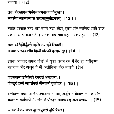
बजाया । (12)
ततः शंख्ङाश्च भेर्यश्च पणवानकगोमुखाः।
सहसैवाभ्यहन्यन्त स शब्दस्तुमुलोऽभवत्।।13।।
इसके पश्चात शंख और नगारे तथा ढोल, मृदंग और नरसिंघे आदि बाजे
एक साथ ही बज उठे । उनका वह शब्द बड़ा भयंकर हुआ । (13)
ततः श्वेतैर्हयैर्युक्ते महति स्यन्दने स्थितौ।
माधवः पाण्डवश्चैव दिव्यौ शंख्ङौ प्रदध्मतुः।।14।।
इसके अनन्तर सफेद घोड़ों से युक्त उत्तम रथ में बैठे हुए श्रीकृष्ण
महाराज और अर्जुन ने भी अलौकिक शंख बजाये ।(14)
पाञ्चजन्यं हृषिकेशो देवदत्तं धनञ्जयः।
पौण्ड्रं दध्मौ महाशंख्ङं भीमकर्मा वृकोदरः।।15।।
श्रीकृष्ण महाराज ने पाञ्चजन्य नामक, अर्जुन ने देवदत्त नामक और
भयानक कर्मवाले भीमसेन ने पौण्ड्र नामक महाशंख बजाया । (15)
अनन्तविजयं राजा कुन्तीपुत्रो युधिष्ठिरः।