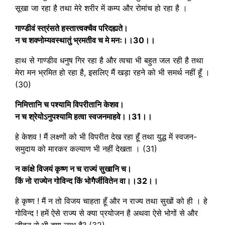
सूखा जा रहा है तथा मेरे शरीर में कम्प और रोमांच हो रहा है ।
गाण्डीवं स्त्रंसते हस्तात्त्वक्चैव परिदह्यते।
न च शक्नोम्यवस्थातुं भ्रमतीव च मे मनः।।30।।
हाथ से गाण्डीव धनुष गिर रहा है और त्वचा भी बहुत जल रही है तथा
मेरा मन भ्रमित हो रहा है, इसलिए मैं खड़ा रहने को भी समर्थ नहीं हूँ ।
(30)
निमित्तानि च पश्यामि विपरीतानि केशव।
न च श्रेयोऽनुपश्यामि हत्वा स्वजनमाहवे।।31।।
हे केशव ! मैं लक्ष्णों को भी विपरीत देख रहा हूँ तथा युद्ध में स्वजन-
समुदाय को मारकर कल्याण भी नहीं देखता । (31)
न कांक्षे विजयं कृष्ण न च राज्यं सुखानि च।
किं नो राज्येन गोविन्द किं भोगैर्जीवितेन वा।।32।।
हे कृष्ण ! मैं न तो विजय चाहता हूँ और न राज्य तथा सुखों को ही । हे
गोविन्द ! हमें ऐसे राज्य से क्या प्रयोजन है अथवा ऐसे भोगों से और
जीवन से भी क्या लाभ है? (32)