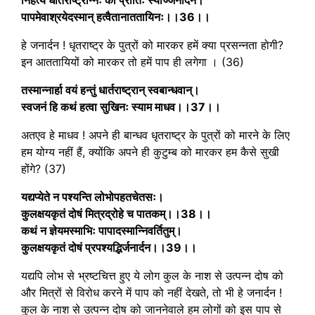
पापमेवाश्रयेदस्मान् हत्वैतानाततायिनः।।36।।
हे जनार्दन ! धृतराष्ट्र के पुत्रों को मारकर हमें क्या प्रसन्नता होगी?
इन आततायियों को मारकर तो हमें पाप ही लगेगा । (36)
तस्मान्नार्हा वयं हन्तुं धार्तराष्ट्रान् स्वबान्धवान्।
स्वजनं हि कथं हत्वा सुखिनः स्याम माधव।।37।।
अतएव हे माधव ! अपने ही बान्धव धृतराष्ट्र के पुत्रों को मारने के लिए
हम योग्य नहीं हैं, क्योंकि अपने ही कुटुम्ब को मारकर हम कैसे सुखी
होंगे? (37)
यद्यप्येते न पश्यन्ति लोभोपहतचेतसः।
कुलक्षयकृतं दोषं मित्रद्रोहे च पातकम्।।38।।
कथं न ज्ञेयमस्माभिः पापादस्मान्निवर्तितुम्।
कुलक्षयकृतं दोषं प्रपश्यद्भिर्जनार्दन।।39।।
यद्यपि लोभ से भ्रष्टचित्त हुए ये लोग कुल के नाश से उत्पन्न दोष को
और मित्रों से विरोध करने में पाप को नहीं देखते, तो भी हे जनार्दन !
कुल के नाश से उत्पन्न दोष को जाननेवाले हम लोगों को इस पाप से