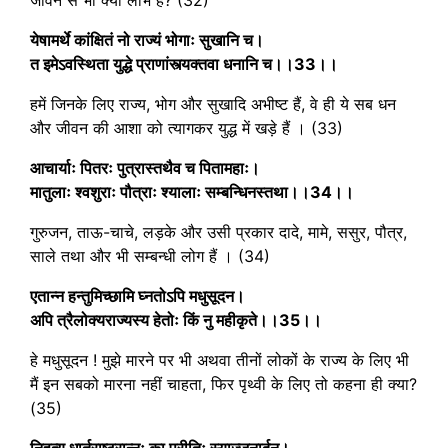
येषामर्थे कांक्षितं नो राज्यं भोगाः सुखानि च।
त इमेऽवस्थिता युद्धे प्राणांस्त्यक्तवा धनानि च।।33।।
हमें जिनके लिए राज्य, भोग और सुखादि अभीष्ट हैं, वे ही ये सब धन
और जीवन की आशा को त्यागकर युद्ध में खड़े हैं । (33)
आचार्याः पितरः पुत्रास्तथैव च पितामहाः।
मातुलाः श्वशुराः पौत्राः श्यालाः सम्बन्धिनस्तथा।।34।।
गुरुजन, ताऊ-चाचे, लड़के और उसी प्रकार दादे, मामे, ससुर, पौत्र,
साले तथा और भी सम्बन्धी लोग हैं । (34)
एतान्न हन्तुमिच्छामि घ्नतोऽपि मधुसूदन।
अपि त्रैलोक्यराज्यस्य हेतोः किं नु महीकृते।।35।।
हे मधुसूदन ! मुझे मारने पर भी अथवा तीनों लोकों के राज्य के लिए भी
मैं इन सबको मारना नहीं चाहता, फिर पृथ्वी के लिए तो कहना ही क्या?
(35)
निहत्य धार्तराष्ट्रान्नः का प्रीतिः स्याज्जनार्दन।