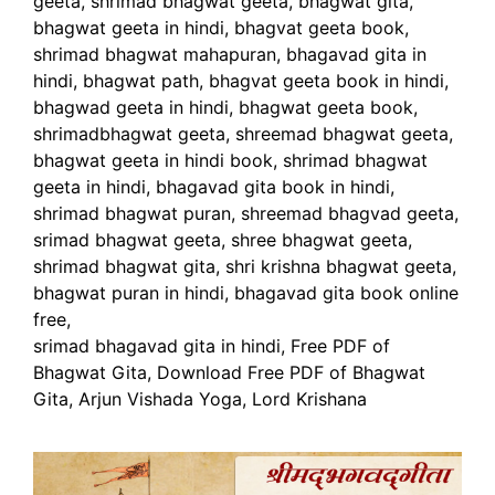
geeta, shrimad bhagwat geeta, bhagwat gita,
bhagwat geeta in hindi, bhagvat geeta book,
shrimad bhagwat mahapuran, bhagavad gita in
hindi, bhagwat path, bhagvat geeta book in hindi,
bhagwad geeta in hindi, bhagwat geeta book,
shrimadbhagwat geeta, shreemad bhagwat geeta,
bhagwat geeta in hindi book, shrimad bhagwat
geeta in hindi, bhagavad gita book in hindi,
shrimad bhagwat puran, shreemad bhagvad geeta,
srimad bhagwat geeta, shree bhagwat geeta,
shrimad bhagwat gita, shri krishna bhagwat geeta,
bhagwat puran in hindi, bhagavad gita book online
free,
srimad bhagavad gita in hindi, Free PDF of
Bhagwat Gita, Download Free PDF of Bhagwat
Gita, Arjun Vishada Yoga, Lord Krishana