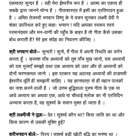
एकमात्र सुन्दर है । वही मेरा ईश्वरीय रूप है । आत्मा का एकत्व ही
सबके द्वारा जानने योग्य है । गीताशास्त्र में इसी का प्रतिपादन हुआ
है । अमित तेजस्वी भगवान विष्णु के ये वचन सुनकर लक्ष्मी देवी ने
शंका उपस्थित करे हुए कहाः भगवन ! यदि आपका स्वरूप स्वयं
परमानंदमय और मन-वाणी की पहुँच के बाहर है तो गीता कैसे उसका
बोध कराती है? मेरे इस संदेह का निवारण कीजिए ।
श्री भगवान बोलेः-
सुन्दरी ! सुनो, मैं गीता में अपनी स्थिति का वर्णन
करता हूँ । क्रमश पाँच अध्यायों को तुम पाँच मुख जानो, दस अध्यायों
को दस भुजाएँ समझो तथा एक अध्याय को उदर और दो अध्यायों को
दोनों चरणकमल जानो । इस प्रकार यह अठारह अध्यायों की वाङमयी
ईश्वरीय मूर्ति ही समझनी चाहिए । यह ज्ञानमात्र से ही महान पातकों
का नाश करने वाली है । जो उत्तम बुद्धिवाला पुरुष गीता के एक या
आधे अध्याय का अथवा एक, आधे या चौथाई श्लोक का भी प्रतिदिन
अभ्यास करता है, वह सुशर्मा के समान मुक्त हो जाता है ।
श्री लक्ष्मीजी ने पूछाः-
देव ! सुशर्मा कौन था? किस जाति का था और
किस कारण से उसकी मुक्ति हुई?
श्रीभगवान बोलेः-
प्रिय ! सुशर्मा बड़ी खोटी बुद्धि का मनुष्य था ।