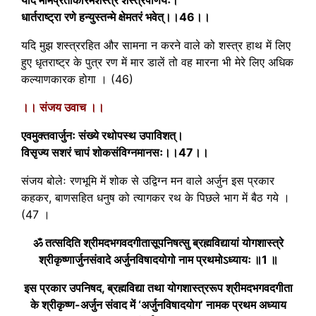
धार्तराष्ट्रा रणे हन्युस्तन्मे क्षेमतरं भवेत्।।46।।
यदि मुझ शस्त्ररहित और सामना न करने वाले को शस्त्र हाथ में लिए
हुए धृतराष्ट्र के पुत्र रण में मार डालें तो वह मारना भी मेरे लिए अधिक
कल्याणकारक होगा । (46)
।। संजय उवाच ।।
एवमुक्तवार्जुनः संख्ये रथोपस्थ उपाविशत्।
विसृज्य सशरं चापं शोकसंविग्नमानसः।।47।।
संजय बोलेः रणभूमि में शोक से उद्विग्न मन वाले अर्जुन इस प्रकार
कहकर, बाणसहित धनुष को त्यागकर रथ के पिछले भाग में बैठ गये ।
(47 ।
ॐ तत्सदिति श्रीमदभगवदगीतासूपनिषत्सु ब्रह्मविद्यायां योगशास्त्रे
श्रीकृष्णार्जुनसंवादे अर्जुनविषादयोगो नाम प्रथमोऽध्यायः ॥1 ॥
इस प्रकार उपनिषद, ब्रह्मविद्या तथा योगशास्त्ररूप श्रीमदभगवदगीता
के श्रीकृष्ण-अर्जुन संवाद में ‘अर्जुनविषादयोग’ नामक प्रथम अध्याय