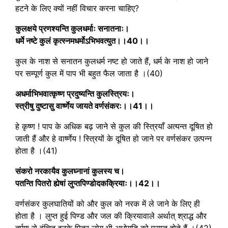
हटने के लिए क्यों नहीं विचार करना चाहिए?
कुलक्षये प्रणश्यन्ति कुलधर्माः सनातनाः।
धर्मे नष्टे कुलं कृत्स्नमधर्मोऽभिभवत्युत।।40।।
कुल के नाश से सनातन कुलधर्म नष्ट हो जाते हैं, धर्म के नाश हो जाने
पर सम्पूर्ण कुल में पाप भी बहुत फैल जाता है ।(40)
अधर्माभिभवात्कृष्ण प्रदुष्यन्ति कुलस्त्रियः।
स्त्रीषु दुष्टासु वार्ष्णेय जायते वर्णसंकरः।।41।।
हे कृष्ण ! पाप के अधिक बढ़ जाने से कुल की स्त्रियाँ अत्यन्त दूषित हो
जाती हैं और हे वार्ष्णेय ! स्त्रियों के दूषित हो जाने पर वर्णसंकर उत्पन्न
होता है ।(41)
संकरो नरकायैव कुलघ्नानां कुलस्य च।
पतन्ति पितरो ह्येषां लुप्तपिण्डोदकक्रियाः।।42।।
वर्णसंकर कुलघातियों को और कुल को नरक में ले जाने के लिए ही
होता है । लुप्त हुई पिण्ड और जल की क्रियावाले अर्थात् श्राद्ध और
तर्पण से वंचित इनके पितर लोग भी अधोगति को प्राप्त होते हैं ।(42)