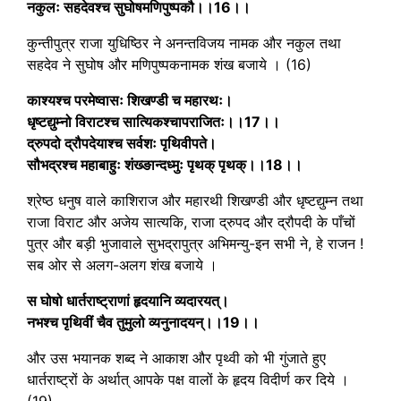
नकुलः सहदेवश्च सुघोषमणिपुष्पकौ।।16।।
कुन्तीपुत्र राजा युधिष्ठिर ने अनन्तविजय नामक और नकुल तथा
सहदेव ने सुघोष और मणिपुष्पकनामक शंख बजाये । (16)
काश्यश्च परमेष्वासः शिखण्डी च महारथः।
धृष्टद्युम्नो विराटश्च सात्यिकश्चापराजितः।।17।।
द्रुपदो द्रौपदेयाश्च सर्वशः पृथिवीपते।
सौभद्रश्च महाबाहुः शंख्ङान्दध्मुः पृथक् पृथक्।।18।।
श्रेष्ठ धनुष वाले काशिराज और महारथी शिखण्डी और धृष्टद्युम्न तथा
राजा विराट और अजेय सात्यकि, राजा द्रुपद और द्रौपदी के पाँचों
पुत्र और बड़ी भुजावाले सुभद्रापुत्र अभिमन्यु-इन सभी ने, हे राजन !
सब ओर से अलग-अलग शंख बजाये ।
स घोषो धार्तराष्ट्राणां हृदयानि व्यदारयत्।
नभश्च पृथिवीं चैव तुमुलो व्यनुनादयन्।।19।।
और उस भयानक शब्द ने आकाश और पृथ्वी को भी गुंजाते हुए
धार्तराष्ट्रों के अर्थात् आपके पक्ष वालों के हृदय विदीर्ण कर दिये ।
(19)