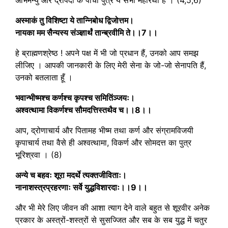
अस्माकं तु विशिष्टा ये तान्निबोध द्विजोत्तम।
नायका मम सैन्यस्य संञ्ज्ञार्थं तान्ब्रवीमि ते।।7।।
हे ब्राह्मणश्रेष्ठ ! अपने पक्ष में भी जो प्रधान हैं, उनको आप समझ
लीजिए । आपकी जानकारी के लिए मेरी सेना के जो-जो सेनापति हैं,
उनको बतलाता हूँ ।
भवान्भीष्मश्च कर्णश्च कृपश्च समितिंञ्जयः।
अश्वत्थामा विकर्णश्च सौमदत्तिस्तथैव च।।8।।
आप, द्रोणाचार्य और पितामह भीष्म तथा कर्ण और संग्रामविजयी
कृपाचार्य तथा वैसे ही अश्वत्थामा, विकर्ण और सोमदत्त का पुत्र
भूरिश्रवा । (8)
अन्ये च बहवः शूरा मदर्थे त्यक्तजीविताः।
नानाशस्त्रप्रहरणाः सर्वे युद्धविशारदाः।।9।।
और भी मेरे लिए जीवन की आशा त्याग देने वाले बहुत से शूरवीर अनेक
प्रकार के अस्त्रों-शस्त्रों से सुसज्जित और सब के सब युद्ध में चतुर