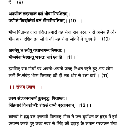
हैं । (9)
अपर्याप्तं तदस्माकं बलं भीष्माभिरक्षितम्।
पर्याप्तं त्विदमेतेषां बलं भीमाभिरक्षितम्।।10।।
भीष्म पितामह द्वारा रक्षित हमारी वह सेना सब प्रकार से अजेय है और
भीम द्वारा रक्षित इन लोगों की यह सेना जीतने में सुगम है । (10)
अयनेषु च सर्वेषु यथाभागमवस्थिताः।
भीष्ममेवाभिरक्षन्तु भवन्तः सर्व एव हि।।11।।
इसलिए सब मोर्चों पर अपनी-अपनी जगह स्थित रहते हुए आप लोग
सभी निःसंदेह भीष्म पितामह की ही सब ओर से रक्षा करें । (11)
।। संजय उवाच ।।
तस्य संञ्जनयन्हर्षं कुरुवृद्धः पितामहः।
सिंहनादं विनद्योच्चैः शंख्ङं दध्मौ प्रतापवान्।।12।।
कौरवों में वृद्ध बड़े प्रतापी पितामह भीष्म ने उस दुर्योधन के हृदय में हर्ष
उत्पन्न करते हुए उच्च स्वर से सिंह की दहाड़ के समान गरजकर शंख