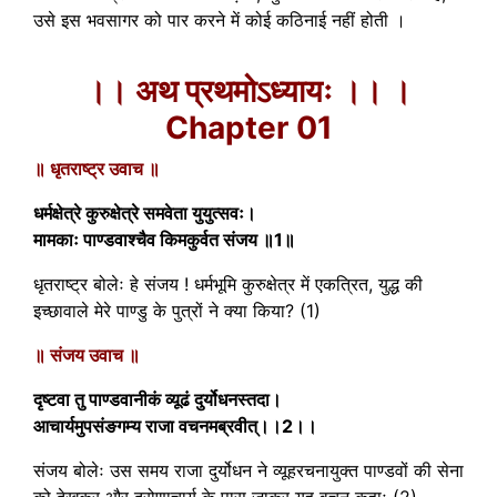
उसे इस भवसागर को पार करने में कोई कठिनाई नहीं होती ।
।। अथ प्रथमोऽध्यायः ।। ।
Chapter 01
॥ धृतराष्ट्र उवाच ॥
धर्मक्षेत्रे कुरुक्षेत्रे समवेता युयुत्सवः।
मामकाः पाण्डवाश्चैव किमकुर्वत संजय ॥1॥
धृतराष्ट्र बोलेः हे संजय ! धर्मभूमि कुरुक्षेत्र में एकत्रित, युद्ध की
इच्छावाले मेरे पाण्डु के पुत्रों ने क्या किया? (1)
॥ संजय उवाच ॥
दृष्टवा तु पाण्डवानीकं व्यूढं दुर्योधनस्तदा।
आचार्यमुपसंङगम्य राजा वचनमब्रवीत्।।2।।
संजय बोलेः उस समय राजा दुर्योधन ने व्यूहरचनायुक्त पाण्डवों की सेना
को देखकर और द्रोणाचार्य के पास जाकर यह वचन कहाः (2)