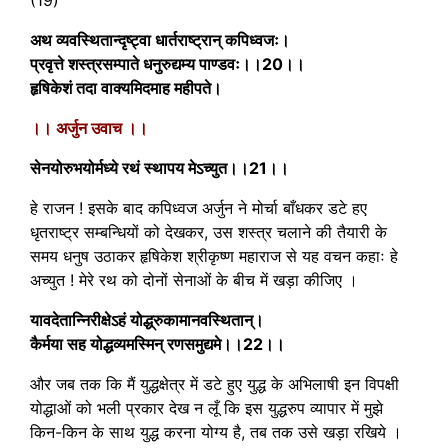
अथ व्यवस्थितान्दृष्ट्वा धार्तराष्ट्रान् कपिध्वजः।
प्रवृत्ते शस्त्रसम्पाते धनुरुद्यम्य पाण्डवः।।20।।
हृषिकेशं तदा वाक्यमिदमाह महीपते।
।। अर्जुन उवाच ।।
सेनयोरुभयोर्मध्ये रथं स्थापय मेऽच्युत।।21।।
हे राजन ! इसके बाद कपिध्वज अर्जुन ने मोर्चा बाँधकर डटे हए
धृतराष्ट्र सम्बन्धियों को देखकर, उस शस्त्र चलाने की तैयारी के
समय धनुष उठाकर हृषिकेश श्रीकृष्ण महाराज से यह वचन कहाः हे
अच्युत ! मेरे रथ को दोनों सेनाओं के बीच में खड़ा कीजिए ।
यावदेतान्निरीक्षेऽहं योद्ध्रुकामानवस्थितान्।
कैर्मया सह योद्धव्यमस्मिन् रणसमुद्यमे।।22।।
और जब तक कि मैं युद्धक्षेत्र में डटे हुए युद्ध के अभिलाषी इन विपक्षी
योद्धाओं को भली प्रकार देख न लूँ कि इस युद्धरुप व्यापार में मुझे
किन-किन के साथ युद्ध करना योग्य है, तब तक उसे खड़ा रखिये ।