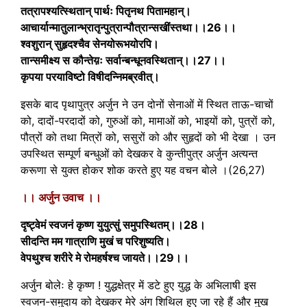
तत्रापश्यत्स्थितान् पार्थः पितृनथ पितामहान्।
आचार्यान्मातुलान्भ्रातृन्पुत्रान्पौत्रान्सखींस्तथा।।26।।
श्वशुरान् सुहृदश्चैव सेनयोरूभयोरपि।
तान्समीक्ष्य स कौन्तेय़ः सर्वान्बन्धूनवस्थितान्।।27।।
कृपया परयाविष्टो विषीदन्निमब्रवीत्।
इसके बाद पृथापुत्र अर्जुन ने उन दोनों सेनाओं में स्थित ताऊ-चाचों
को, दादों-परदादों को, गुरुओं को, मामाओं को, भाइयों को, पुत्रों को,
पौत्रों को तथा मित्रों को, ससुरों को और सुहृदों को भी देखा । उन
उपस्थित सम्पूर्ण बन्धुओं को देखकर वे कुन्तीपुत्र अर्जुन अत्यन्त
करूणा से युक्त होकर शोक करते हुए यह वचन बोले ।(26,27)
।। अर्जुन उवाच ।।
दृष्ट्वेमं स्वजनं कृष्ण युयुत्सुं समुपस्थितम्।।28।
सीदन्ति मम गात्राणि मुखं च परिशुष्यति।
वेपथुश्च शरीरे मे रोमहर्षश्च जायते।।29।।
अर्जुन बोलेः हे कृष्ण ! युद्धक्षेत्र में डटे हुए युद्ध के अभिलाषी इस
स्वजन-समुदाय को देखकर मेरे अंग शिथिल हुए जा रहे हैं और मुख