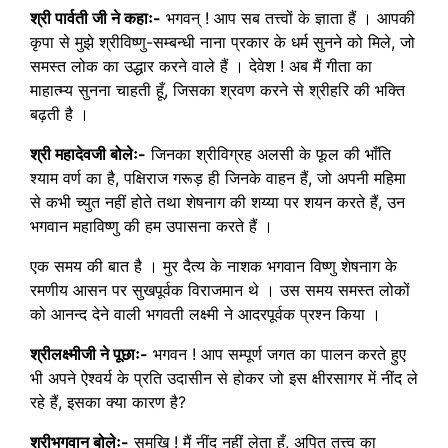
श्री पार्वती जी ने कहाः-
भगवन् ! आप सब तत्त्वों के ज्ञाता हैं । आपकी
कृपा से मुझे श्रीविष्णु-सम्बन्धी नाना प्रकार के धर्म सुनने को मिले, जो
समस्त लोक का उद्धार करने वाले हैं । देवेश ! अब मैं गीता का
माहात्म्य सुनना चाहती हूँ, जिसका श्रवण करने से श्रीहरि की भक्ति
बढ़ती है ।
श्री महादेवजी बोलेः-
जिनका श्रीविग्रह अलसी के फूल की भाँति
श्याम वर्ण का है, पक्षिराज गरूड़ ही जिनके वाहन हैं, जो अपनी महिमा
से कभी च्युत नहीं होते तथा शेषनाग की शय्या पर शयन करते हैं, उन
भगवान महाविष्णु की हम उपासना करते हैं ।
एक समय की बात है । मुर दैत्य के नाशक भगवान विष्णु शेषनाग के
रमणीय आसन पर सुखपूर्वक विराजमान थे । उस समय समस्त लोकों
को आनन्द देने वाली भगवती लक्ष्मी ने आदरपूर्वक प्रश्न किया ।
श्रीलक्ष्मीजी ने पूछाः-
भगवन ! आप सम्पूर्ण जगत का पालन करते हुए
भी अपने ऐश्वर्य के प्रति उदासीन से होकर जो इस क्षीरसागर में नींद ले
रहे हैं, इसका क्या कारण है?
श्रीभगवान बोलेः-
सुमुखि ! मैं नींद नहीं लेता हूँ, अपितु तत्त्व का