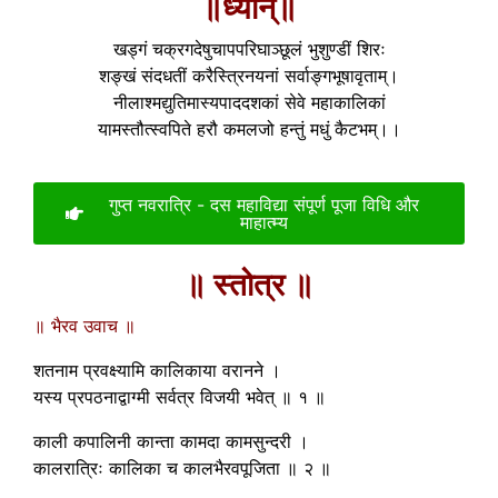
॥ध्यान्॥
खड्गं चक्रगदेषुचापपरिघाञ्छूलं भुशुण्डीं शिरः
शङ्खं संदधतीं करैस्त्रिनयनां सर्वाङ्गभूषावृताम्।
नीलाश्मद्युतिमास्यपाददशकां सेवे महाकालिकां
यामस्तौत्स्वपिते हरौ कमलजो हन्तुं मधुं कैटभम्।।
गुप्त नवरात्रि - दस महाविद्या संपूर्ण पूजा विधि और
माहात्म्य
॥ स्तोत्र ॥
॥ भैरव उवाच ॥
शतनाम प्रवक्ष्यामि कालिकाया वरानने ।
यस्य प्रपठनाद्वाग्मी सर्वत्र विजयी भवेत् ॥ १ ॥
काली कपालिनी कान्ता कामदा कामसुन्दरी ।
कालरात्रिः कालिका च कालभैरवपूजिता ॥ २ ॥