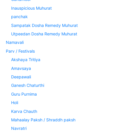
Inauspicious Muhurat
panchak
Sampatak Dosha Remedy Muhurat
Utpeedan Dosha Remedy Muhurat
Namavali
Parv / Festivals
Akshaya Tritiya
Amavsaya
Deepawali
Ganesh Chaturthi
Guru Purnima
Holi
Karva Chauth
Mahaalay Paksh / Shraddh paksh
Navratri