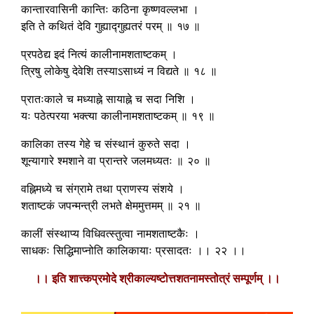
कान्तारवासिनी कान्तिः कठिना कृष्णवल्लभा ।
इति ते कथितं देवि गुह्याद्गुह्यतरं परम् ॥ १७ ॥
प्रपठेद्य इदं नित्यं कालीनामशताष्टकम् ।
त्रिषु लोकेषु देवेशि तस्याऽसाध्यं न विद्यते ॥ १८ ॥
प्रातःकाले च मध्याह्ने सायाह्ने च सदा निशि ।
यः पठेत्परया भक्त्या कालीनामशताष्टकम् ॥ १९ ॥
कालिका तस्य गेहे च संस्थानं कुरुते सदा ।
शून्यागारे श्मशाने वा प्रान्तरे जलमध्यतः ॥ २० ॥
वह्निमध्ये च संग्रामे तथा प्राणस्य संशये ।
शताष्टकं जपन्मन्त्री लभते क्षेममुत्तमम् ॥ २१ ॥
कालीं संस्थाप्य विधिवत्स्तुत्वा नामशताष्टकैः ।
साधकः सिद्धिमाप्नोति कालिकायाः प्रसादतः ।। २२ ।।
।। इति शात्त्कप्रमोदे श्रीकाल्यष्टोत्तशतनामस्तोत्रं सम्पूर्णम् ।।