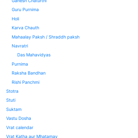
Ganesh Chaturthi
Guru Purnima
Holi
Karva Chauth
Mahaalay Paksh / Shraddh paksh
Navratri
Das Mahavidyas
Purnima
Raksha Bandhan
Rishi Panchmi
Stotra
Stuti
Suktam
Vastu Dosha
Vrat calendar
Vrat Katha aur Mhatamay