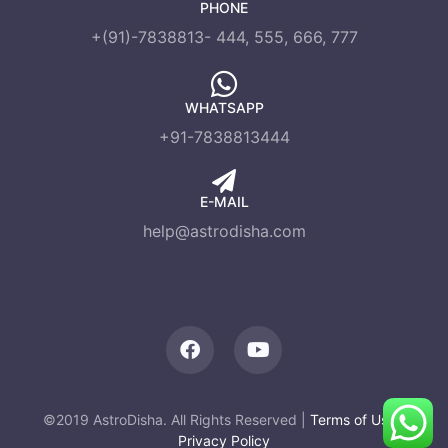
PHONE
+(91)-7838813- 444, 555, 666, 777
WHATSAPP
+91-7838813444
E-MAIL
help@astrodisha.com
©2019 AstroDisha. All Rights Reserved |
Terms of Use
|
Privacy Policy