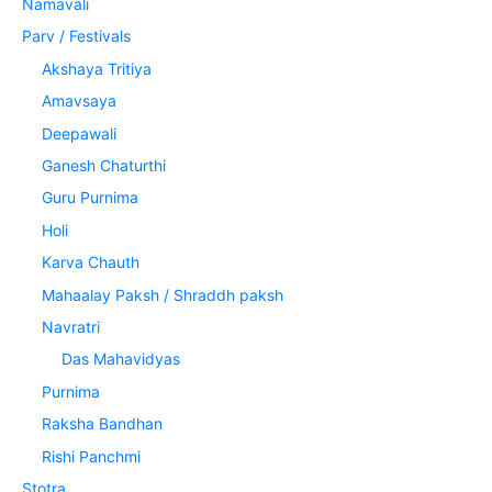
Namavali
Parv / Festivals
Akshaya Tritiya
Amavsaya
Deepawali
Ganesh Chaturthi
Guru Purnima
Holi
Karva Chauth
Mahaalay Paksh / Shraddh paksh
Navratri
Das Mahavidyas
Purnima
Raksha Bandhan
Rishi Panchmi
Stotra