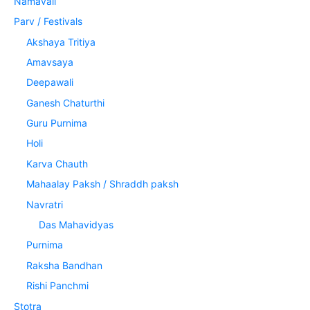
Namavali
Parv / Festivals
Akshaya Tritiya
Amavsaya
Deepawali
Ganesh Chaturthi
Guru Purnima
Holi
Karva Chauth
Mahaalay Paksh / Shraddh paksh
Navratri
Das Mahavidyas
Purnima
Raksha Bandhan
Rishi Panchmi
Stotra