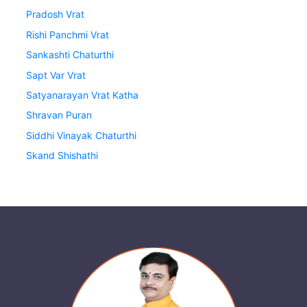
Pradosh Vrat
Rishi Panchmi Vrat
Sankashti Chaturthi
Sapt Var Vrat
Satyanarayan Vrat Katha
Shravan Puran
Siddhi Vinayak Chaturthi
Skand Shishathi