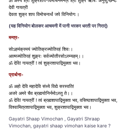
ॐ अस्य श्री शुक्रशाप-विमोचनमन्त्र श्री शुक्र ऋषिः अनुष्टुप्छन्दः
देवी गायत्री
देवता शुक्र शाप विमोचनार्थं जपे विनियोगः।
(यह विनियोग बोलकर आचमनी में पानी भरकर धरती पर गिराएं)
मन्त्र-
सोऽहमंक्रमयं ज्योतिक्रज्योतिरहं शिवः।
आत्मज्योतिरहं शुक्र्रः सर्वज्योतीरसोऽस्म्यहम्।।
ॐ देवि! गायत्रीं ! त्वं शुक्रशापाद्विमुक्ता भव।
प्रार्थना-
ॐ अहो देवि महादेवि संध्ये विद्ये सरस्वति!
अजरे अमरे चैव ब्रह्मयोनिर्नमोऽस्तु ते।।
ॐ देवि! गायत्रीं ! त्वं ब्रह्मशापाद्विमुक्ता भव, वसिष्ठशापाद्विमुक्ता भव,
विश्वामित्रशापाद्विमुक्ता भव, शुक्रशापाद्विमुक्ता भव।
Gayatri Shaap Vimochan , Gayatri Shraap
Vimochan, gayatri shaap vimohan kaise kare ?