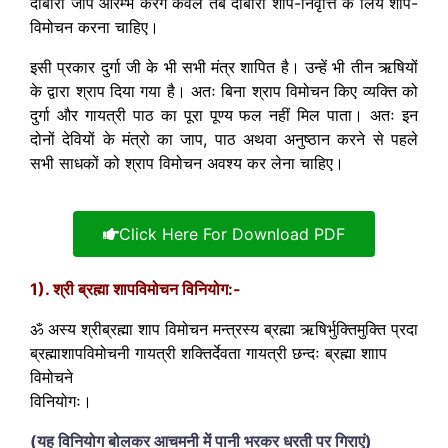
दोबारा जाप आरम्भ करेंगे केवल तब दोबारा शाप-निवृत्ति के लिये शाप-
विमोचन करना चाहिए।
इसी प्रकार दुर्गा जी के भी सभी मंत्र शापित है। उन्हें भी तीन ऋषियों
के द्वारा श्राप दिया गया है। अतः बिना श्राप विमोचन किए व्यक्ति को
दुर्गा और गायत्री पाठ का पूरा पूण्य फल नहीं मिल पाता। अतः इन
दोनों देवियों के मंत्रो का जाप, पाठ अथवा अनुष्ठान करने से पहले
सभी साधकों को श्राप विमोचन अवश्य कर लेना चाहिए।
Click Here For Download PDF
1). श्री ब्रह्मा शापविमोचन विनियोग:-
ॐ अस्य श्रीब्रह्मा शाप विमोचन मन्त्रस्य ब्रह्मा ऋषिर्भुक्तिमुक्ति प्रदा
ब्रह्माशापविमोचनी गायत्री शक्तिर्देवता गायत्री छन्दः ब्रह्मा शााप
विमोचने
विनियोगः।
(यह विनियोग बोलकर आचमनी में पानी भरकर धरती पर गिराएं)