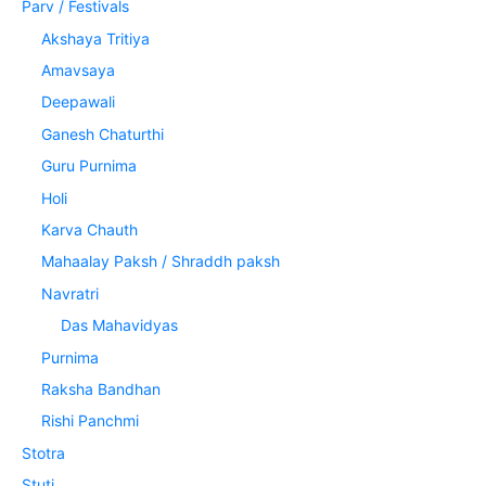
Parv / Festivals
Akshaya Tritiya
Amavsaya
Deepawali
Ganesh Chaturthi
Guru Purnima
Holi
Karva Chauth
Mahaalay Paksh / Shraddh paksh
Navratri
Das Mahavidyas
Purnima
Raksha Bandhan
Rishi Panchmi
Stotra
Stuti