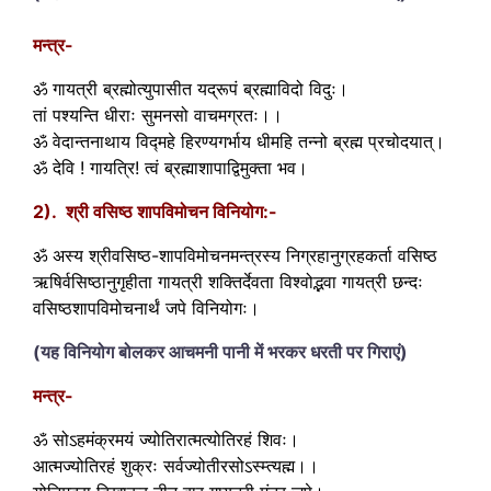
मन्त्र-
ॐ गायत्री ब्रह्मोत्युपासीत यद्रूपं ब्रह्माविदो विदुः।
तां पश्यन्ति धीराः सुमनसो वाचमग्रतः।।
ॐ वेदान्तनाथाय विद्महे हिरण्यगर्भाय धीमहि तन्नो ब्रह्म प्रचोदयात्।
ॐ देवि ! गायत्रि! त्वं ब्रह्माशापाद्विमुक्ता भव।
2). श्री वसिष्ठ शापविमोचन विनियोग:-
ॐ अस्य श्रीवसिष्ठ-शापविमोचनमन्त्रस्य निग्रहानुग्रहकर्ता वसिष्ठ
ऋषिर्वसिष्ठानुगृहीता गायत्री शक्तिर्देवता विश्वोद्भवा गायत्री छन्दः
वसिष्ठशापविमोचनार्थं जपे विनियोगः।
(यह विनियोग बोलकर आचमनी पानी में भरकर धरती पर गिराएं)
मन्त्र-
ॐ सोऽहमंक्रमयं ज्योतिरात्मत्योतिरहं शिवः।
आत्मज्योतिरहं शुक्रः सर्वज्योतीरसोऽस्म्त्यह्म।।