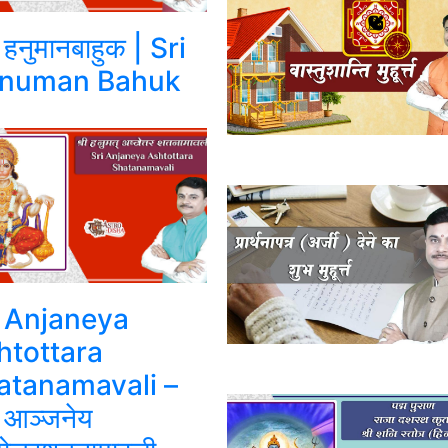
ी हनुमानबाहुक | Sri
numan Bahuk
i Anjaneya
htottara
atanamavali –
ी आञ्जनेय