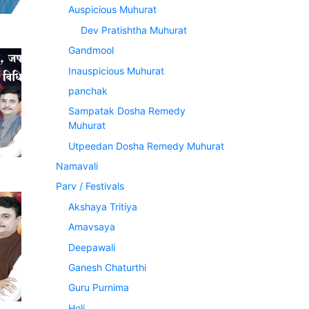
Auspicious Muhurat
Dev Pratishtha Muhurat
Gandmool
Inauspicious Muhurat
panchak
Sampatak Dosha Remedy
Muhurat
Utpeedan Dosha Remedy Muhurat
Namavali
Parv / Festivals
Akshaya Tritiya
Amavsaya
Deepawali
Ganesh Chaturthi
Guru Purnima
Holi