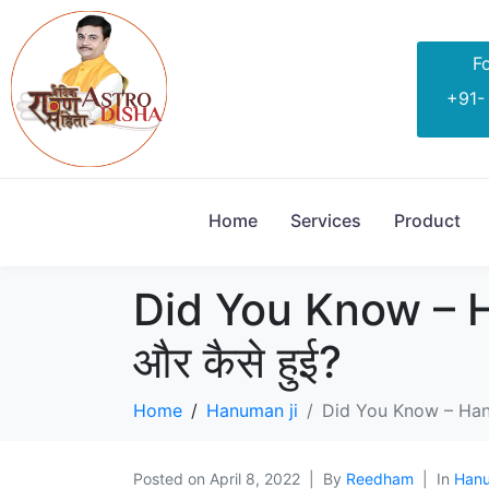
Fo
+91-
Home
Services
Product
Did You Know – Ha
और कैसे हुई?
Home
Hanuman ji
Did You Know – Hanum
Posted on
April 8, 2022
By
Reedham
In
Hanu