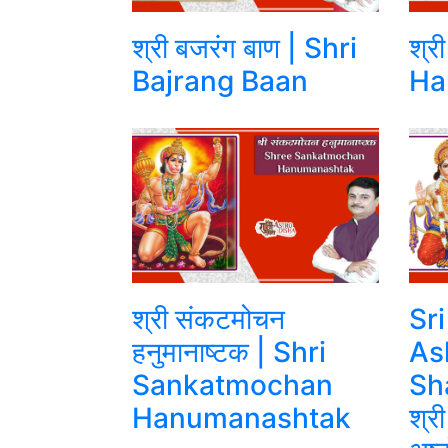
श्री बजरंग बाण | Shri
श्र
Bajrang Baan
Ha
श्री संकटमोचन
Sr
हनुमानाष्टक | Shri
As
Sankatmochan
Sh
Hanumanashtak
श्र