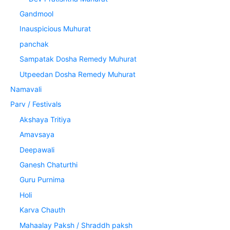
Gandmool
Inauspicious Muhurat
panchak
Sampatak Dosha Remedy Muhurat
Utpeedan Dosha Remedy Muhurat
Namavali
Parv / Festivals
Akshaya Tritiya
Amavsaya
Deepawali
Ganesh Chaturthi
Guru Purnima
Holi
Karva Chauth
Mahaalay Paksh / Shraddh paksh