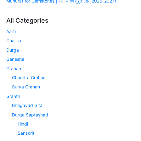
Muhurat for Gemstones | रत्न धारण मुहूर्त (सन् 2026-2027)
All Categories
Aarti
Chalisa
Durga
Ganesha
Grahan
Chandra Grahan
Surya Grahan
Granth
Bhagavad Gita
Durga Saptashati
Hindi
Sanskrit