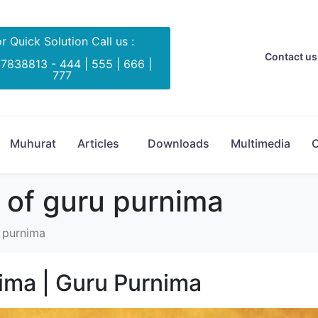
r Quick Solution Call us :
Contact us 
 7838813 - 444 | 555 | 666 |
777
Muhurat
Articles
Downloads
Multimedia
C
e of guru purnima
u purnima
ahima | Guru Purnima