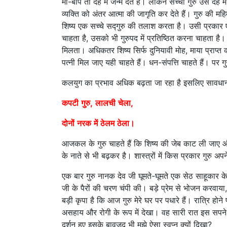
मां-बाप तो देह में जन्म देते हैं। लेकिन सच्चा गुरु उस देह म
व्यक्ति को अंतर आत्मा की जागृति कर देते हैं। गुरु की म
शिष्य एक सच्चे सद्गुरु की तलाश करता है। उसी प्रकार 
चाहता है, उसको भी गुरुपद में प्रतिष्ठित करना चाहता है
मिलता। अधिकतर शिष्य सिर्फ दुनियावी मोह, माया प्राप्त क
पत्नी मिल जाए यही चाहते हैं। धन-संपत्ति चाहते हैं। पर गुर
कलयुग का प्रभाव अधिक बढ़ता जा रहा है इसलिए सावधा
कपटी
गुरु,
लालची
चेला,
दोनों
नरक
में
ठेलम
ठेला।
आजकल के गुरु चाहते हैं कि शिष्य की जेब काट ली जाए और
के नाते से भी बढ़कर है। शास्त्रों में किस प्रकार गुरु अप
एक बार गुरु नानक देव जी घूमते-घूमते एक सेठ साहूकार के
जी के पैरों की चरण चंपी की। बड़े प्रेम से भोजन करवाय
बड़ी कृपा है कि आज गुरु मेरे घर पर पधारे हैं। रात्रि हो
असहाय और रोगी के रूप में देखा। वह सारी रात इस सपने को
दर्शन हुए इसके बावजूद भी मुझे ऐसा स्वप्न क्यों दिखा?