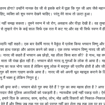
स्य होगा? उन्होंने नानक देव जी से इसके बारे में पूछा कि गुरु जी आप जैसे महा
हिए, व्यक्ति को शुभ स्वप्न देखने चाहिए। परंतु मेरे साथ तो उल्टा हुआ।
नहीं समझ सकता। तुमने स्वप्न में जो रोग, असहाय और पीड़ा देखी है। वह तुम्हारे
े तुम्हारे रोग के कई साल सिर्फ एक रात में कट गए और वह भी सिर्फ स्वप्न में ही
पि नहीं सहते। एक बार देवर्षि नारद ने वैकुंठ में प्रवेश किया भगवान विष्णु और ल
 का हाथ पकड़ा और आराम करने को कहा। एक तरफ भगवान विष्णु नारद जी क
ी हैं। नारद जी कहते हैं भगवान अब छोड़ो, यह लीला किस बात की? हे नाथ, यह क्
र माता जी पंखा झेल रही हैं। भगवान बोले नारद तू गुरुओं के लोक से आया है। महा
ं पुण्य का फल भोगा जाता है लेकिन मृत्यु लोक में सद्गुरु की प्राप्ति होती है और 
ी गुरु की शरण ग्रहण करके आया है। नारद जी को अपनी भूल महसूस कराने के ल
ैं भक्त हूं लेकिन निगुरा हूं।
ताने की कृपा करो। भगवान बोले गुरु क्या देते हैं ? गुरु का क्या महत्व होता है ? अग
ार जैसे पुलिस अपराधियों को पकड़ती है। न्यायधीश उन्हें नहीं पकड़ पाते। ऐस
ंस्कार, हमारे दिल के अपराध, काम, क्रोध, लोभ, मोह आदि विकारों को निकाल-निक
हयोग देते हैं और शिष्य जब तक गुरु पद को प्राप्त नहीं कर लेता तब तक उस पर हर जन