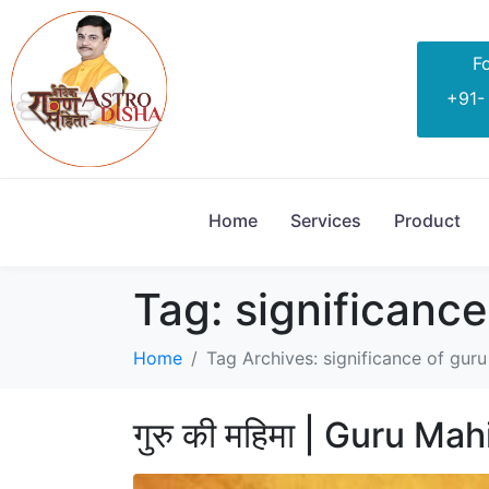
Fo
+91-
Home
Services
Product
Tag:
significanc
Home
Tag Archives: significance of gur
गुरु की महिमा | Guru M