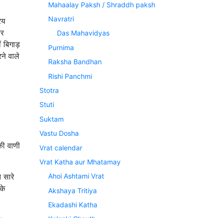
Mahaalay Paksh / Shraddh paksh
Navratri
ेय
और
Das Mahavidyas
 बिगाड़
Purnima
ने वाले
Raksha Bandhan
Rishi Panchmi
Stotra
Stuti
Suktam
Vastu Dosha
 की वाणी
Vrat calendar
Vrat Katha aur Mhatamay
 सारे
Ahoi Ashtami Vrat
के
Akshaya Tritiya
Ekadashi Katha