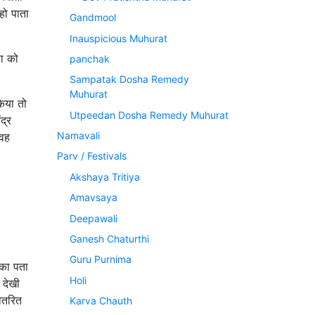
हो पाता
Gandmool
Inauspicious Muhurat
पा को
panchak
Sampatak Dosha Remedy
Muhurat
िया तो
Utpeedan Dosha Remedy Muhurat
द्र
Namavali
 वह
Parv / Festivals
Akshaya Tritiya
Amavsaya
Deepawali
Ganesh Chaturthi
Guru Purnima
 का पता
Holi
 देखी
अवतरित
Karva Chauth