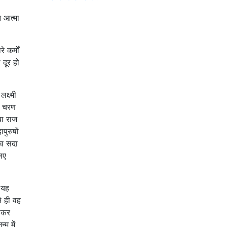
न आत्मा
 कर्मों
 दूर हो
क्ष्मी
ी चरण
या राज
पुरुषों
जीव सदा
िए
र यह
े ही वह
ालकर
्म में