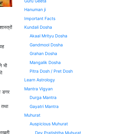
Guru Geeta
Hanuman ji
Important Facts
स्त्रों
Kundali Dosha
Akaal Mrityu Dosha
Gandmool Dosha
 वह
Grahan Dosha
Mangalik Dosha
े भी
Pitra Dosh / Pret Dosh
को
Learn Astrology
Mantra Vigyan
की डगर
Durga Mantra
ष तथा
Gayatri Mantra
Muhurat
Auspicious Muhurat
ं रखती
Dev Pratishtha Muhurat