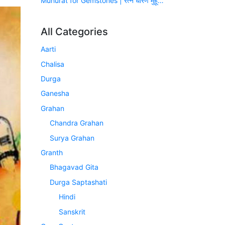
Muhurat for Gemstones | रत्न धारण मुहूर्त (सन् 2026-2027)
All Categories
Aarti
Chalisa
Durga
Ganesha
Grahan
Chandra Grahan
Surya Grahan
Granth
Bhagavad Gita
Durga Saptashati
Hindi
Sanskrit