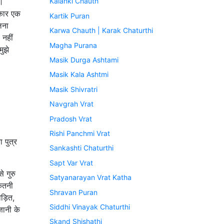
ं।
Kalanki Chauth
रकार एक
Kartik Puran
लना
Karwa Chauth | Karak Chaturthi
 नहीं
Magha Purana
मुझे
Masik Durga Ashtami
Masik Kala Ashtmi
Masik Shivratri
Navgrah Vrat
Pradosh Vrat
Rishi Panchmi Vrat
 पुत्र
Sankashti Chaturthi
Sapt Var Vrat
े गुरु
Satyanarayan Vrat Katha
कितनी
Shravan Puran
ड़ित,
Siddhi Vinayak Chaturthi
ञानी के
Skand Shishathi